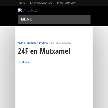
INICIO
LA ONDA EVENTOS
PROGRAMACIÓN
MENU
Home
/
Noticias
/
Eventos
/
24F en Mutxamel
24F en Mutxamel
By
Marina