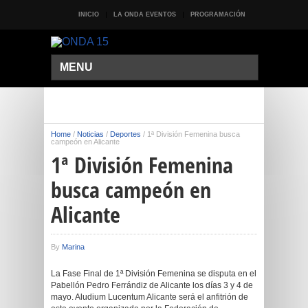
INICIO
LA ONDA EVENTOS
PROGRAMACIÓN
MENU
Home
/
Noticias
/
Deportes
/
1ª División Femenina busca
campeón en Alicante
1ª División Femenina
busca campeón en
Alicante
By
Marina
La Fase Final de 1ª División Femenina se disputa en el
Pabellón Pedro Ferrándiz de Alicante los días 3 y 4 de
mayo. Aludium Lucentum Alicante será el anfitrión de