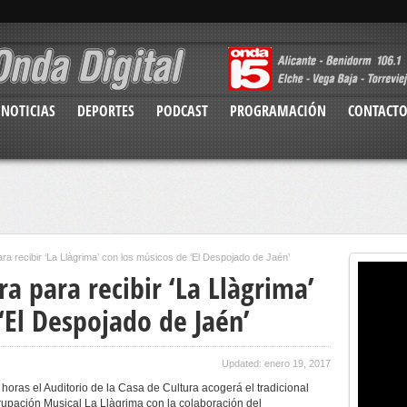
NOTICIAS
DEPORTES
PODCAST
PROGRAMACIÓN
CONTACT
a recibir ‘La Llàgrima’ con los músicos de ‘El Despojado de Jaén’
 para recibir ‘La Llàgrima’
‘El Despojado de Jaén’
Updated: enero 19, 2017
horas el Auditorio de la Casa de Cultura acogerá el tradicional
grupación Musical La Llàgrima con la colaboración del