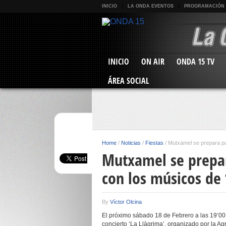
INICIO
LA ONDA EVENTOS
PROGRAMACIÓN
INICIO
ON AIR
ONDA 15 TV
ÁREA SOCIAL
Home
/
Noticias
/
Fiestas
/
Mutxamel se prepara par
Mutxamel se prepara
con los músicos de 
By
Víctor Olcina
El próximo sábado 18 de Febrero a las 19’00 
concierto ‘La Llàgrima’, organizado por la A