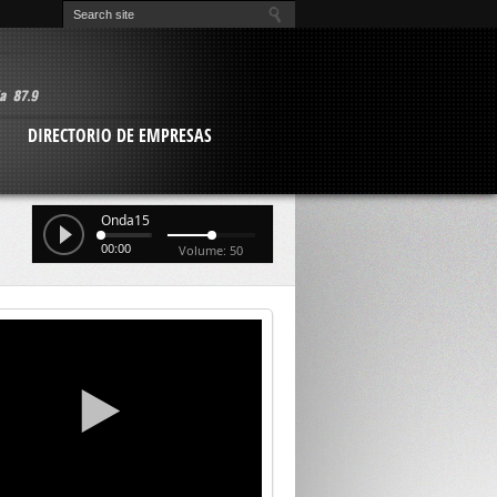
O
DIRECTORIO DE EMPRESAS
Onda15
00:00
Volume: 50