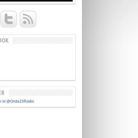
OOK
ER
or el @Onda15Radio.