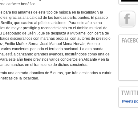
ene carácter benéfico.
s para los amantes de este tipo de música en la localidad y la
ofes, gracias a la calidad de las bandas participantes. El pasado
Sevilla, que cautivó al público asistente. Para este año se ha
es de mayor prestigio y reconocimiento en el ámbito musical de
El Despojado de Jaén’, que se desplaza a Mutxamel con cerca de
FACEB
bajos discográficos con marchas propias, con autores de prestigio
, Emilio Muñoz Serna, José Manuel Mena Hervás, Antonio
varios conciertos por todo el territorio nacional. La otra banda
grima, está alcanzando grandes avances, mostrándose como una de
Para este año tiene previstos varios conciertos en Alicante y en la
arias marchas en el transcurso de dichos conciertos.
venta una entrada-donativo de 5 euros, que irán destinados a cubrir
néficas de la localidad.
TWITT
Tweets p