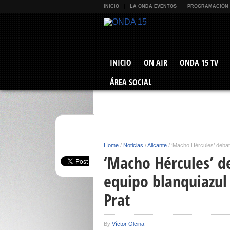
INICIO
LA ONDA EVENTOS
PROGRAMACIÓN
INICIO
ON AIR
ONDA 15 TV
ÁREA SOCIAL
Home
/
Noticias
/
Alicante
/
‘Macho Hércules’ debate
‘Macho Hércules’ d
equipo blanquiazul 
Prat
By
Víctor Olcina