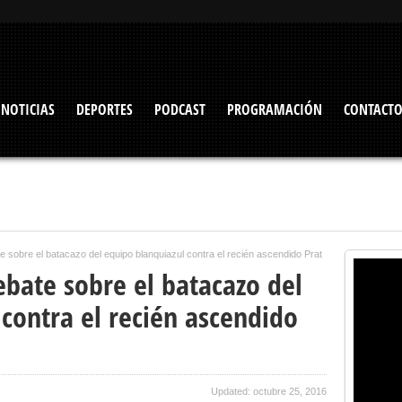
NOTICIAS
DEPORTES
PODCAST
PROGRAMACIÓN
CONTACT
 sobre el batacazo del equipo blanquiazul contra el recién ascendido Prat
ebate sobre el batacazo del
contra el recién ascendido
Updated: octubre 25, 2016