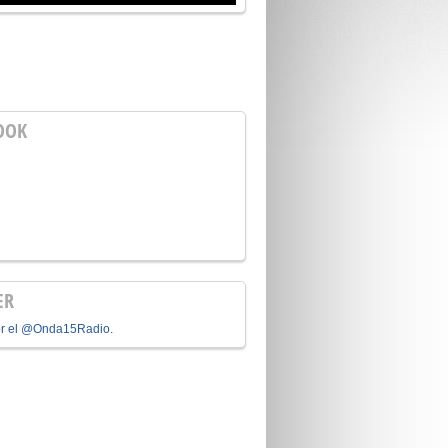
OOK
ER
or el @Onda15Radio.