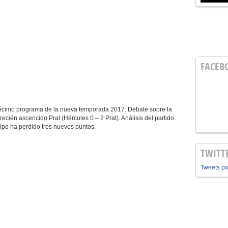
FACEB
Décimo programa de la nueva temporada 2017: Debate sobre la
 recién ascencido Prat (Hércules 0 – 2 Prat). Análisis del partido
uipo ha perdido tres nuevos puntos.
TWITT
Tweets p