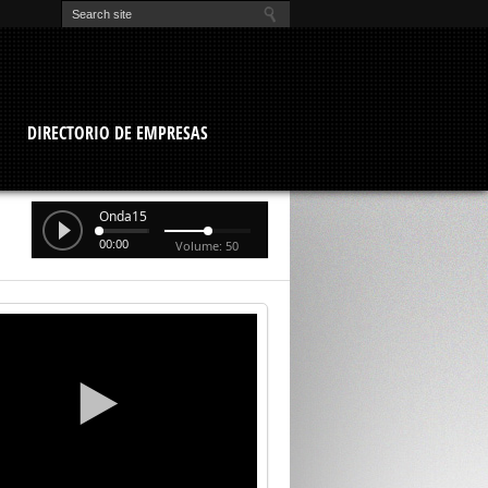
O
DIRECTORIO DE EMPRESAS
Onda15
00:00
Volume: 50