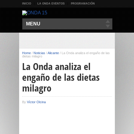
INICIO
LA ONDA EVENTOS
PROGRAMACIÓN
MENU
Home
/
Noticias
/
Alicante
/
La Onda analiza el engaño de las
dietas milagro
La Onda analiza el
engaño de las dietas
milagro
By
Víctor Olcina