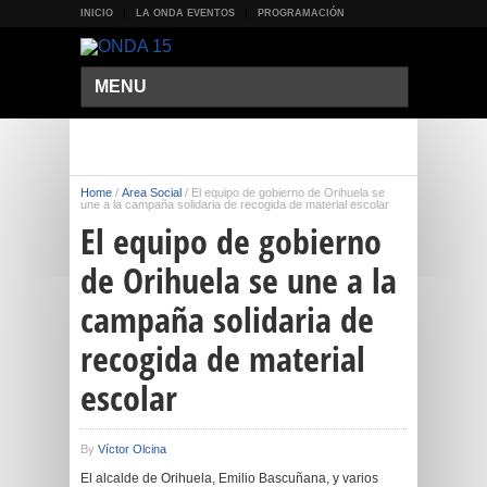
INICIO
LA ONDA EVENTOS
PROGRAMACIÓN
MENU
Home
/
Área Social
/
El equipo de gobierno de Orihuela se
une a la campaña solidaria de recogida de material escolar
El equipo de gobierno
de Orihuela se une a la
campaña solidaria de
recogida de material
escolar
By
Víctor Olcina
El alcalde de Orihuela, Emilio Bascuñana, y varios