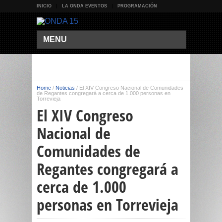
INICIO
LA ONDA EVENTOS
PROGRAMACIÓN
MENU
Home
/
Noticias
/
El XIV Congreso Nacional de Comunidades
de Regantes congregará a cerca de 1.000 personas en
Torrevieja
El XIV Congreso
Nacional de
Comunidades de
Regantes congregará a
cerca de 1.000
personas en Torrevieja