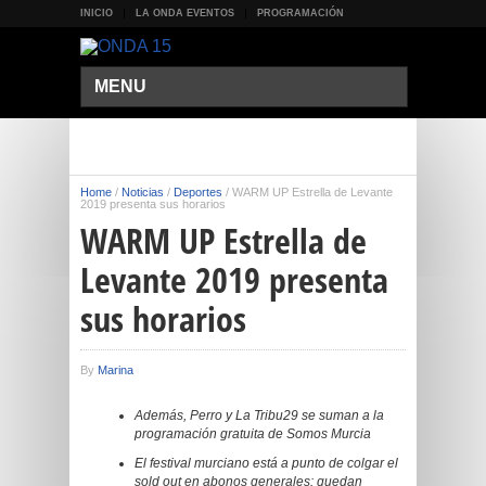
INICIO
LA ONDA EVENTOS
PROGRAMACIÓN
MENU
Home
/
Noticias
/
Deportes
/
WARM UP Estrella de Levante
2019 presenta sus horarios
WARM UP Estrella de
Levante 2019 presenta
sus horarios
By
Marina
Además, Perro y La Tribu29 se suman a la
programación gratuita de Somos Murcia
El festival murciano está a punto de colgar el
sold out en abonos generales: quedan