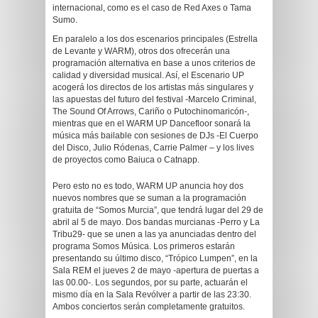
internacional, como es el caso de Red Axes o Tama
Sumo.
En paralelo a los dos escenarios principales (Estrella
de Levante y WARM), otros dos ofrecerán una
programación alternativa en base a unos criterios de
calidad y diversidad musical. Así, el Escenario UP
acogerá los directos de los artistas más singulares y
las apuestas del futuro del festival -Marcelo Criminal,
The Sound Of Arrows, Cariño o Putochinomaricón-,
mientras que en el WARM UP Dancefloor sonará la
música más bailable con sesiones de DJs -El Cuerpo
del Disco, Julio Ródenas, Carrie Palmer – y los lives
de proyectos como Baiuca o Catnapp.
Pero esto no es todo, WARM UP anuncia hoy dos
nuevos nombres que se suman a la programación
gratuita de “Somos Murcia”, que tendrá lugar del 29 de
abril al 5 de mayo. Dos bandas murcianas -Perro y La
Tribu29- que se unen a las ya anunciadas dentro del
programa Somos Música. Los primeros estarán
presentando su último disco, “Trópico Lumpen”, en la
Sala REM el jueves 2 de mayo -apertura de puertas a
las 00.00-. Los segundos, por su parte, actuarán el
mismo día en la Sala Revólver a partir de las 23:30.
Ambos conciertos serán completamente gratuitos.