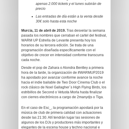
apenas 2.000 tickets y el lunes subirán de
precio
Las entradas de día están a la venta desde
30€ solo hasta esta noche
Murcia, 11 de abril de 2019.
Tras desvelar la semana
pasada los nombres que cerraban el cartel del festival,
WARM UP Estrella de Levante presenta hoy los
horarios de su tercera edición. Se trata de una
programación diseñada específicamente con el
objetivo de crecer en intensidad conforme transcurra
cada noche.
Desde el pop de Zahara o Alondra Bentley a primera
hora de la tarde, la organización de #WARMUP2019
ha apostado por avanzar conforme avance la noche
hacia el indie bailable de Two Door Cinema Club o el
rock clásico de Noel Gallagher´s High Flying Birds, los
estribillos de Second o Vetusta Morla hasta finalizar
con cierres electrónicos a cargo de 2manydjs o Tiga.
En el caso de Esc_, la programación apostará por la
música de club de primera calidad con actuaciones
desde las 21:30. Allí tendrán lugar las sesiones de
algunos de los DJs y productores más importantes y
elegantes de la escena house y techno nacional e