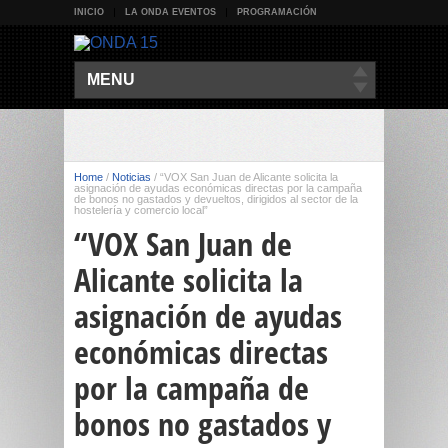
INICIO
LA ONDA EVENTOS
PROGRAMACIÓN
MENU
Home
/
Noticias
/
“VOX San Juan de Alicante solicita la
asignación de ayudas económicas directas por la campaña
de bonos no gastados y devueltos, dirigidos al sector de la
hostelería y comercio local”
“VOX San Juan de
Alicante solicita la
asignación de ayudas
económicas directas
por la campaña de
bonos no gastados y