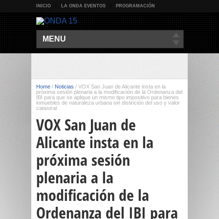
INICIO
LA ONDA EVENTOS
PROGRAMACIÓN
MENU
Home
/
Noticias
/
VOX San Juan de Alicante insta en la
próxima sesión plenaria a la modificación de la Ordenanza del
IBI para que se aplique un mismo tipo impositivo para bienes
inmuebles de naturaleza urbana sin distinción del uso y valor
catastral
VOX San Juan de
Alicante insta en la
próxima sesión
plenaria a la
modificación de la
Ordenanza del IBI para