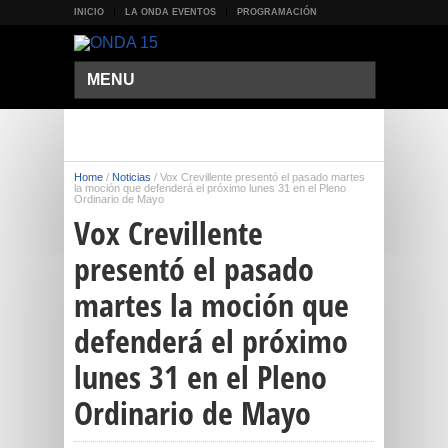
INICIO
LA ONDA EVENTOS
PROGRAMACIÓN
MENU
Home
/
Noticias
/
Vox Crevillente presentó el pasado martes
la moción que defenderá el próximo lunes 31 en el Pleno
Ordinario de Mayo
Vox Crevillente
presentó el pasado
martes la moción que
defenderá el próximo
lunes 31 en el Pleno
Ordinario de Mayo