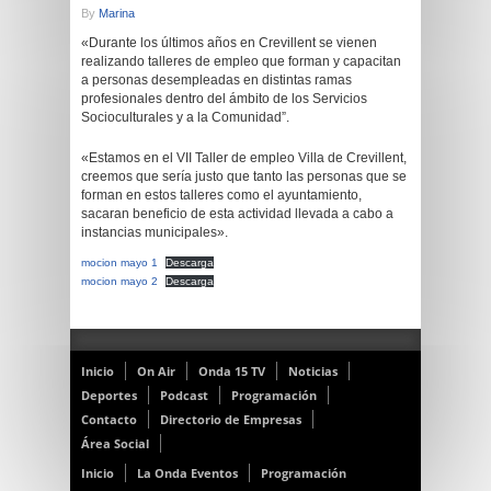
By
Marina
«Durante los últimos años en Crevillent se vienen
realizando talleres de empleo que forman y capacitan
a personas desempleadas en distintas ramas
profesionales dentro del ámbito de los Servicios
Socioculturales y a la Comunidad”.
«Estamos en el VII Taller de empleo Villa de Crevillent,
creemos que sería justo que tanto las personas que se
forman en estos talleres como el ayuntamiento,
sacaran beneficio de esta actividad llevada a cabo a
instancias municipales».
mocion mayo 1
Descarga
mocion mayo 2
Descarga
Inicio
On Air
Onda 15 TV
Noticias
Deportes
Podcast
Programación
Contacto
Directorio de Empresas
Área Social
Inicio
La Onda Eventos
Programación