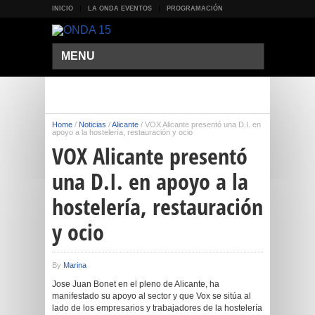
INICIO
LA ONDA EVENTOS
PROGRAMACIÓN
MENU
Home
/
Noticias
/
Alicante
/
VOX Alicante presentó una D.I. en
apoyo a la hostelería, restauración y ocio
VOX Alicante presentó
una D.I. en apoyo a la
hostelería, restauración
y ocio
By
Marina
Jose Juan Bonet en el pleno de Alicante, ha
manifestado su apoyo al sector y que Vox se sitúa al
lado de los empresarios y trabajadores de la hostelería