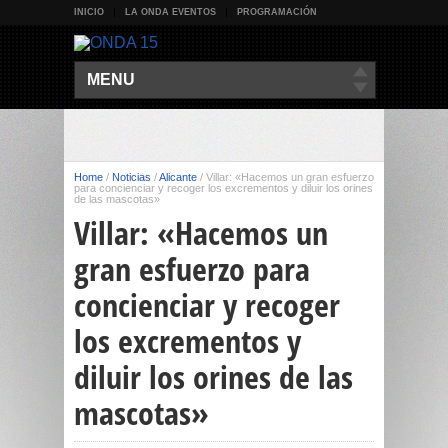
INICIO
LA ONDA EVENTOS
PROGRAMACIÓN
MENU
Home
/
Noticias
/
Alicante
/
Villar: «Hacemos un gran esfuerzo
para concienciar y recoger los excrementos y diluir los orines
de las mascotas»
Villar: «Hacemos un
gran esfuerzo para
concienciar y recoger
los excrementos y
diluir los orines de las
mascotas»