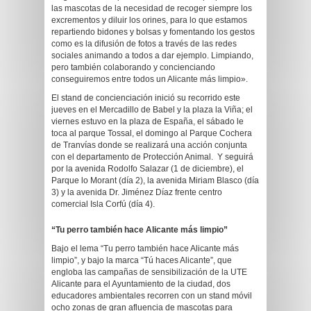
las mascotas de la necesidad de recoger siempre los
excrementos y diluir los orines, para lo que estamos
repartiendo bidones y bolsas y fomentando los gestos
como es la difusión de fotos a través de las redes
sociales animando a todos a dar ejemplo. Limpiando,
pero también colaborando y concienciando
conseguiremos entre todos un Alicante más limpio».
El stand de concienciación inició su recorrido este
jueves en el Mercadillo de Babel y la plaza la Viña; el
viernes estuvo en la plaza de España, el sábado le
toca al parque Tossal, el domingo al Parque Cochera
de Tranvías donde se realizará una acción conjunta
con el departamento de Protección Animal. Y seguirá
por la avenida Rodolfo Salazar (1 de diciembre), el
Parque lo Morant (día 2), la avenida Miriam Blasco (día
3) y la avenida Dr. Jiménez Díaz frente centro
comercial Isla Corfú (día 4).
“Tu perro también hace Alicante más limpio”
Bajo el lema “Tu perro también hace Alicante más
limpio”, y bajo la marca “Tú haces Alicante”, que
engloba las campañas de sensibilización de la UTE
Alicante para el Ayuntamiento de la ciudad, dos
educadores ambientales recorren con un stand móvil
ocho zonas de gran afluencia de mascotas para