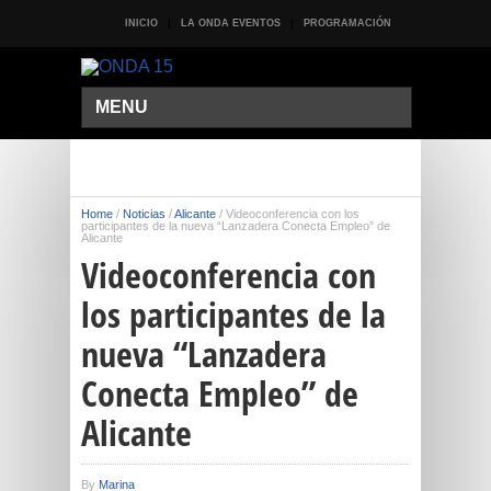
INICIO
LA ONDA EVENTOS
PROGRAMACIÓN
MENU
Home
/
Noticias
/
Alicante
/
Videoconferencia con los
participantes de la nueva “Lanzadera Conecta Empleo” de
Alicante
Videoconferencia con
los participantes de la
nueva “Lanzadera
Conecta Empleo” de
Alicante
By
Marina