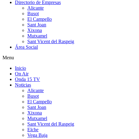
Directorio de Empresas
Alicante
Busot
El Campello
Sant Joan
Xixona
Mutxamel
Sant Vicent del Raspeig
Área Social
Menu
Inicio
On Air
Onda 15 TV
Noticias
Alicante
Busot
El Campello
Sant Joan
Xixona
Mutxamel
Sant Vicent del Raspeig
Elche
Vega Baja