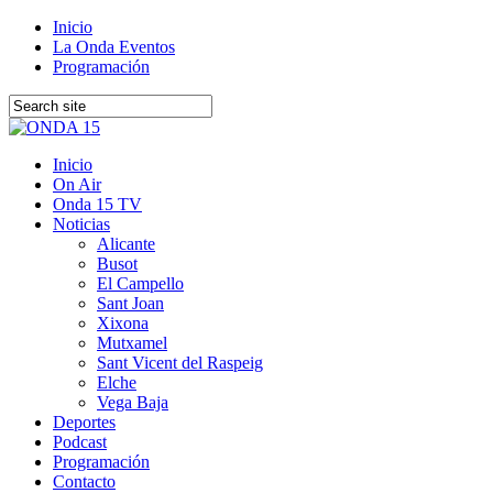
Inicio
La Onda Eventos
Programación
Inicio
On Air
Onda 15 TV
Noticias
Alicante
Busot
El Campello
Sant Joan
Xixona
Mutxamel
Sant Vicent del Raspeig
Elche
Vega Baja
Deportes
Podcast
Programación
Contacto