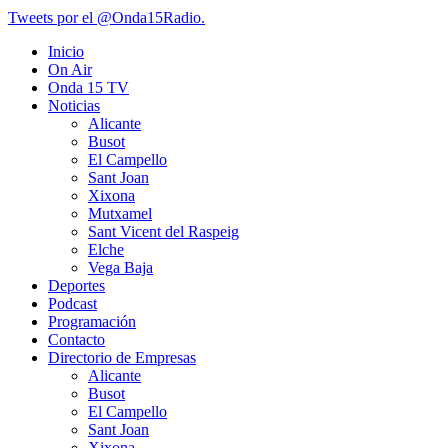
Tweets por el @Onda15Radio.
Inicio
On Air
Onda 15 TV
Noticias
Alicante
Busot
El Campello
Sant Joan
Xixona
Mutxamel
Sant Vicent del Raspeig
Elche
Vega Baja
Deportes
Podcast
Programación
Contacto
Directorio de Empresas
Alicante
Busot
El Campello
Sant Joan
Xixona