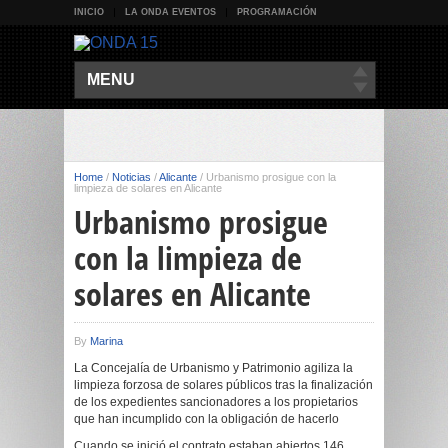
INICIO
LA ONDA EVENTOS
PROGRAMACIÓN
MENU
Home
/
Noticias
/
Alicante
/
Urbanismo prosigue con la
limpieza de solares en Alicante
Urbanismo prosigue
con la limpieza de
solares en Alicante
By
Marina
La Concejalía de Urbanismo y Patrimonio agiliza la
limpieza forzosa de solares públicos tras la finalización
de los expedientes sancionadores a los propietarios
que han incumplido con la obligación de hacerlo
Cuando se inició el contrato estaban abiertos 146