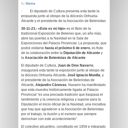
By
Marina
· El diputado de Cultura presenta esta tarde la
propuesta junto al obispo de la diócesis Orihuela-
Alicante y el presidente de la Asociación de Belenistas
30-11-23.- «Este es mi hijo»
es el título de la
tradicional Exposición de Belenes que, un año más,
abre las puertas a la Navidad en la Sala de
Exposiciones del Palacio Provincial. La propuesta, que
podrá visitarse
hasta el próximo 6 de enero
, es fruto
de la colaboración entre la
Diputación de Alicante
y
la
Asociación de Belenistas de Alicante
.
El diputado de Cultura,
Juan de Dios Navarro
,
inaugurará esta tarde la exposición junto al obispo de
la diócesis Orihuela-Alicante,
José Ignacio Munilla
, y
el presidente de la Asociación de Belenistas de
Alicante,
Alejandro Cánovas
. Navarro ha manifestado
que esta muestra históricamente ligada al Palacio
Provincial “es una preciada tradición que traspasa el
sentimiento y la creencia religiosa y supone para la
Diputación el inicio oficial de la Navidad, una iniciativa
que hay que agradecer a la Asociación de Belenistas
por el trabajo, la ilusión y el esmero que siempre
derrochan con este acontecimiento”.
El colectivo alicantino, constituido en 1959 e integrado