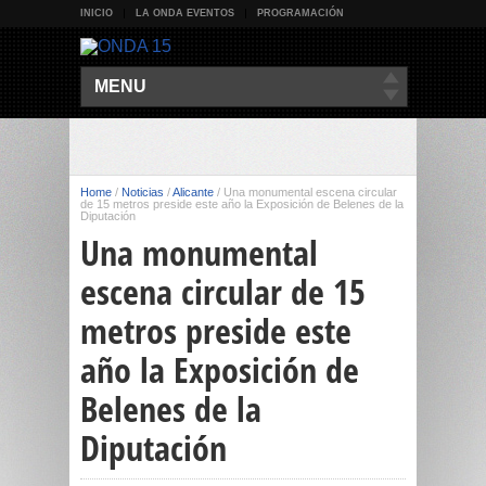
INICIO
LA ONDA EVENTOS
PROGRAMACIÓN
MENU
Home
/
Noticias
/
Alicante
/
Una monumental escena circular
de 15 metros preside este año la Exposición de Belenes de la
Diputación
Una monumental
escena circular de 15
metros preside este
año la Exposición de
Belenes de la
Diputación