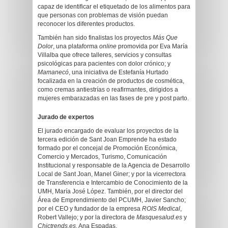
capaz de identificar el etiquetado de los alimentos para
que personas con problemas de visión puedan
reconocer los diferentes productos.
También han sido finalistas los proyectos
Más Que
Dolor
, una plataforma
online
promovida por Eva María
Villalba que ofrece talleres, servicios y consultas
psicológicas para pacientes con dolor crónico; y
Mamanecó
, una iniciativa de Estefanía Hurtado
focalizada en la creación de productos de cosmética,
como cremas antiestrías o reafirmantes, dirigidos a
mujeres embarazadas en las fases de pre y post parto.
Jurado de expertos
El jurado encargado de evaluar los proyectos de la
tercera edición de Sant Joan Emprende ha estado
formado por el concejal de Promoción Económica,
Comercio y Mercados, Turismo, Comunicación
Institucional y responsable de la Agencia de Desarrollo
Local de Sant Joan, Manel Giner; y por la vicerrectora
de Transferencia e Intercambio de Conocimiento de la
UMH, María José López. También, por el director del
Área de Emprendimiento del PCUMH, Javier Sancho;
por el CEO y fundador de la empresa
ROIS Medical
,
Robert Vallejo; y por la directora de
Masquesalud.es
y
Chictrends.es
, Ana Espadas.