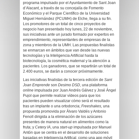
programa impulsado por el Ayuntamiento de Sant Joan
d’Alacant, a través de su concejalía de Fomento
Económico y el Parque Científico de la Universidad
Miguel Hernández (PCUMH) de Elche, llega a su fin.
Los promotores de un total de cinco proyectos de
negocio han presentado hoy lunes, 22 de noviembre,
sus iniciativas ante un jurado formado por expertos en
emprendimiento, representantes de empresas de la
zona y miembros de la UMH. Las propuestas finalistas
se enmarcan en ámbitos que van desde las nuevas
tecnologías y la Inteligencia Artificial hasta la
biotecnología, la cosmética maternal y la atención a
pacientes. Los ganadores, que se repartirán un total de
2.400 euros, se darán a conocer próximamente.
Las iniciativas finalistas de la tercera edición de
Sant
Joan Emprende
son
Desimo DSD
, una plataforma
online
impulsada por Juan Andrés Gálvez y José Ángel
Pujol que permite realizar vídeos para que los
pacientes pueden visualizar cómo será el resultado
tras un implante o una ortodoncia;
Freeshakes,
una
propuesta promovida por Álvaro Valdés y Antonio
Fenoll dirigida a la eliminación de los azúcares
presentes de manera natural en alimentos como la
fruta; y
Cetery IA
, una
start-up
impulsada por Manuel
Antón que se centra en el desarrollo de soluciones
basadas en Inteligencia Artifical, como una app móvil