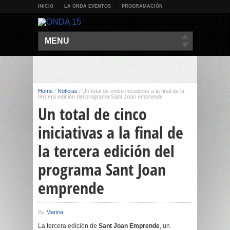
INICIO
LA ONDA EVENTOS
PROGRAMACIÓN
MENU
Home
/
Noticias
/
Un total de cinco iniciativas a la final de la
tercera edición del programa Sant Joan emprende
Un total de cinco
iniciativas a la final de
la tercera edición del
programa Sant Joan
emprende
By
Marina
La tercera edición de
Sant Joan Emprende
, un