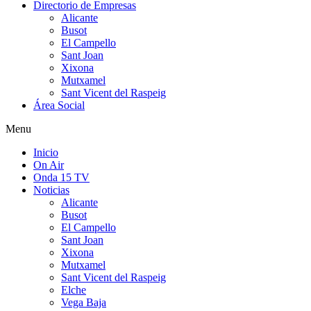
Directorio de Empresas
Alicante
Busot
El Campello
Sant Joan
Xixona
Mutxamel
Sant Vicent del Raspeig
Área Social
Menu
Inicio
On Air
Onda 15 TV
Noticias
Alicante
Busot
El Campello
Sant Joan
Xixona
Mutxamel
Sant Vicent del Raspeig
Elche
Vega Baja