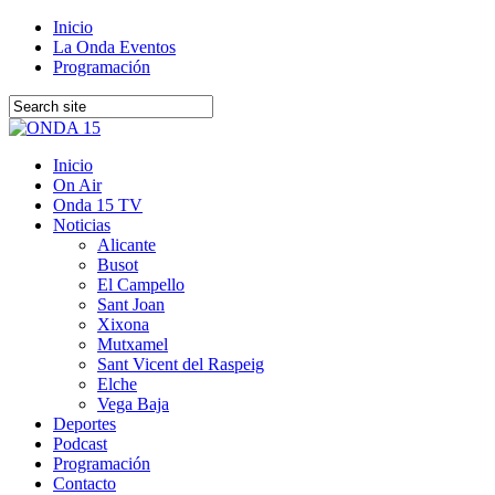
Inicio
La Onda Eventos
Programación
Inicio
On Air
Onda 15 TV
Noticias
Alicante
Busot
El Campello
Sant Joan
Xixona
Mutxamel
Sant Vicent del Raspeig
Elche
Vega Baja
Deportes
Podcast
Programación
Contacto