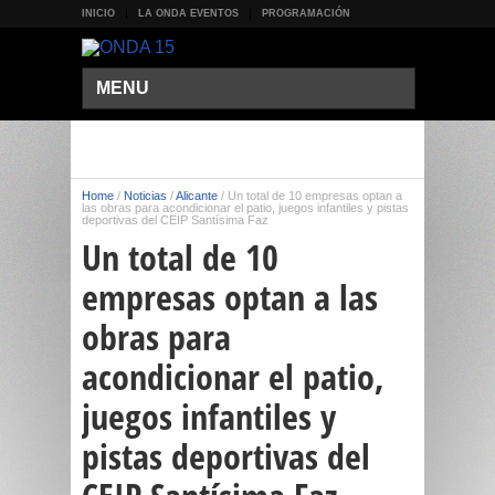
INICIO
LA ONDA EVENTOS
PROGRAMACIÓN
MENU
Home
/
Noticias
/
Alicante
/
Un total de 10 empresas optan a
las obras para acondicionar el patio, juegos infantiles y pistas
deportivas del CEIP Santísima Faz
Un total de 10
empresas optan a las
obras para
acondicionar el patio,
juegos infantiles y
pistas deportivas del