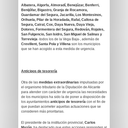
Albatera, Algorfa, Almoradí, Benejúzar, Benferri,
Benijófar, Bigastro, Granja de Rocamora,
Guardamar del Segura, Jacarilla, Los Montesinos,
Orihuela, Pilar de la Horadada, Rafal, Callosa de
Segura, Catral, Cox, Daya Nueva, Daya Vieja,
Dolores, Formentera del Segura, Redován, Rojales,
San Fulgencio, San Isidro, San Miguel de Salinas y
Torrevieja
-todos los de la Vega Baja-, además de
Crevillent, Santa Pola y Villena
son los municipios
que se han acogido a esta medida de urgencia.
Anticipos de tesorería
Otra de las
medidas extraordinarias
impulsadas por
el organismo tributario de la Diputación de Alicante
para atender con carácter de urgencia las necesidades
de los municipios ha sido la de poner a disposición de
los ayuntamientos
anticipos de tesorería
con el fin de
que puedan acometer aquellas actuaciones que se
consideren más prioritarias.
El presidente de la institución provincial,
Carlos
Mazón
, ha destacado que estas acciones responden al