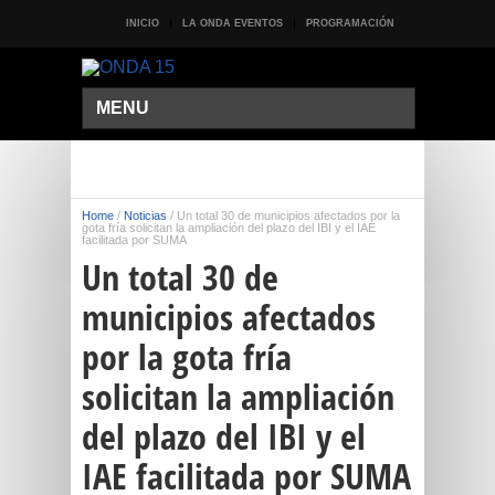
INICIO
LA ONDA EVENTOS
PROGRAMACIÓN
MENU
Home
/
Noticias
/
Un total 30 de municipios afectados por la
gota fría solicitan la ampliación del plazo del IBI y el IAE
facilitada por SUMA
Un total 30 de
municipios afectados
por la gota fría
solicitan la ampliación
del plazo del IBI y el
IAE facilitada por SUMA