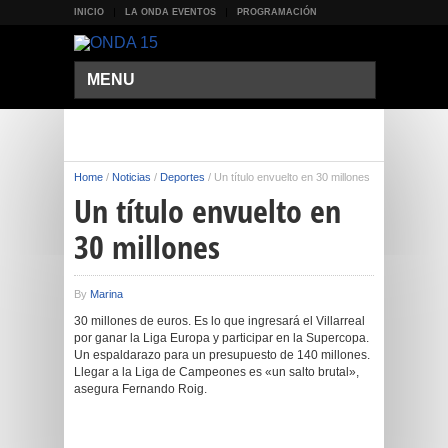
INICIO
LA ONDA EVENTOS
PROGRAMACIÓN
MENU
Home
/
Noticias
/
Deportes
/
Un título envuelto en 30 millones
Un título envuelto en
30 millones
By
Marina
30 millones de euros. Es lo que ingresará el Villarreal
por ganar la Liga Europa y participar en la Supercopa.
Un espaldarazo para un presupuesto de 140 millones.
Llegar a la Liga de Campeones es «un salto brutal»,
asegura Fernando Roig.