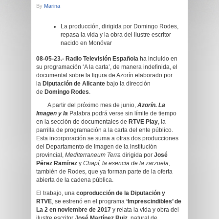
By
Marina
La producción, dirigida por Domingo Rodes,
repasa la vida y la obra del ilustre escritor
nacido en Monóvar
08-05-23.-
Radio Televisión Española
ha incluido en
su programación ‘A la carta’, de manera indefinida, el
documental sobre la figura de Azorín elaborado por
la
Diputación de Alicante
bajo la dirección
de
Domingo Rodes
.
A partir del próximo mes de junio,
Azorín. La
Imagen y la
Palabra podrá verse sin límite de tiempo
en la sección de documentales de
RTVE Play
, la
parrilla de programación a la carta del ente público.
Esta incorporación se suma a otras dos producciones
del Departamento de Imagen de la institución
provincial,
Mediterraneum Terra
dirigida por
José
Pérez Ramírez
y
Chapí, la esencia de la zarzuela
,
también de Rodes, que ya forman parte de la oferta
abierta de la cadena pública.
El trabajo, una
coproducción de la Diputación y
RTVE
, se estrenó en el programa
‘Imprescindibles’ de
La 2 en noviembre de 2017
y relata la vida y obra del
ilustre escritor
José Martínez Ruiz
, natural de