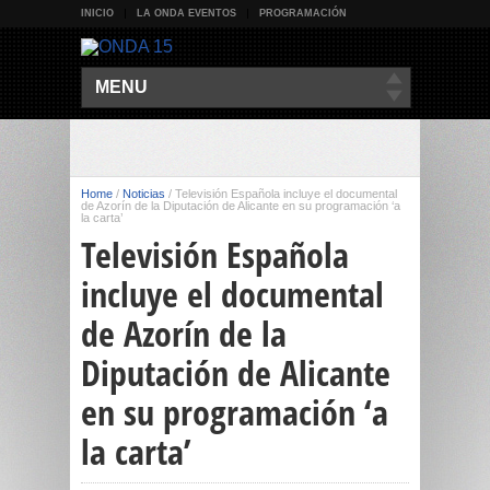
INICIO
LA ONDA EVENTOS
PROGRAMACIÓN
MENU
Home
/
Noticias
/
Televisión Española incluye el documental
de Azorín de la Diputación de Alicante en su programación ‘a
la carta’
Televisión Española
incluye el documental
de Azorín de la
Diputación de Alicante
en su programación ‘a
la carta’