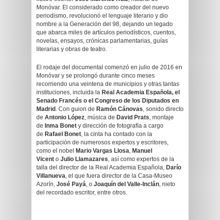
Monóvar. El considerado como creador del nuevo
periodismo, revolucionó el lenguaje literario y dio
nombre a la Generación del 98, dejando un legado
que abarca miles de artículos periodísticos, cuentos,
novelas, ensayos, crónicas parlamentarias, guías
literarias y obras de teatro.
El rodaje del documental comenzó en julio de 2016 en
Monóvar y se prolongó durante cinco meses
recorriendo una veintena de municipios y otras tantas
instituciones, incluida la
Real Academia Española, el
Senado Francés o el Congreso de los Diputados en
Madrid
. Con guion de
Ramón Cánovas
, sonido directo
de
Antonio López
, música de
David Prats
, montaje
de
Inma Bonet
y dirección de fotografía a cargo
de
Rafael Bonet
, la cinta ha contado con la
participación de numerosos expertos y escritores,
como el nobel
Mario Vargas Llosa
,
Manuel
Vicent
o
Julio Llamazares
, así como expertos de la
talla del director de la Real Academia Española,
Darío
Villanueva
, el que fuera director de la Casa-Museo
Azorín,
José Payá
, o
Joaquín del Valle-Inclán
, nieto
del recordado escritor, entre otros.