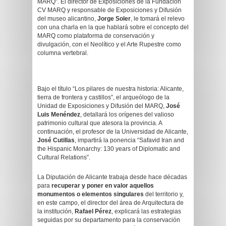
MARQ”. El director de Exposiciones de la Fundación
CV MARQ y responsable de Exposiciones y Difusión
del museo alicantino,
Jorge Soler
, le tomará el relevo
con una charla en la que hablará sobre el concepto del
MARQ como plataforma de conservación y
divulgación, con el Neolítico y el Arte Rupestre como
columna vertebral.
Bajo el título “Los pilares de nuestra historia: Alicante,
tierra de frontera y castillos”, el arqueólogo de la
Unidad de Exposiciones y Difusión del MARQ,
José
Luis Menéndez
, detallará los orígenes del valioso
patrimonio cultural que atesora la provincia. A
continuación, el profesor de la Universidad de Alicante,
José Cutillas
, impartirá la ponencia “Safavid Iran and
the Hispanic Monarchy: 130 years of Diplomatic and
Cultural Relations”.
La Diputación de Alicante trabaja desde hace décadas
para
recuperar y poner en valor aquellos
monumentos o elementos singulares
del territorio y,
en este campo, el director del área de Arquitectura de
la institución,
Rafael Pérez
, explicará las estrategias
seguidas por su departamento para la conservación