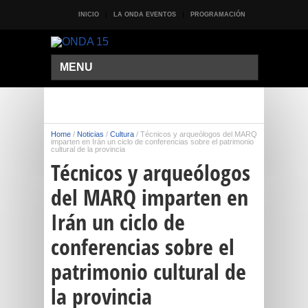
INICIO
LA ONDA EVENTOS
PROGRAMACIÓN
MENU
Home
/
Noticias
/
Cultura
/
Técnicos y arqueólogos del MARQ
imparten en Irán un ciclo de conferencias sobre el patrimonio
cultural de la provincia
Técnicos y arqueólogos
del MARQ imparten en
Irán un ciclo de
conferencias sobre el
patrimonio cultural de
la provincia