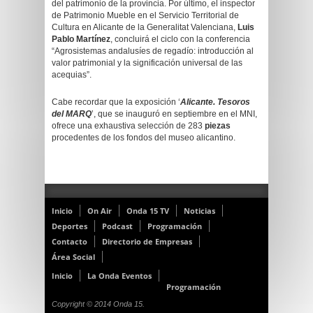
del patrimonio de la provincia. Por último, el inspector
de Patrimonio Mueble en el Servicio Territorial de
Cultura en Alicante de la Generalitat Valenciana,
Luis
Pablo Martínez
, concluirá el ciclo con la conferencia
“Agrosistemas andalusíes de regadío: introducción al
valor patrimonial y la significación universal de las
acequias”.
Cabe recordar que la exposición ‘
Alicante. Tesoros
del MARQ
’, que se inauguró en septiembre en el MNI,
ofrece una exhaustiva selección de 283
piezas
procedentes de los fondos del museo alicantino.
Inicio
On Air
Onda 15 TV
Noticias
Deportes
Podcast
Programación
Contacto
Directorio de Empresas
Área Social
Inicio
La Onda Eventos
Programación
Copyright © 2014 Onda 15.