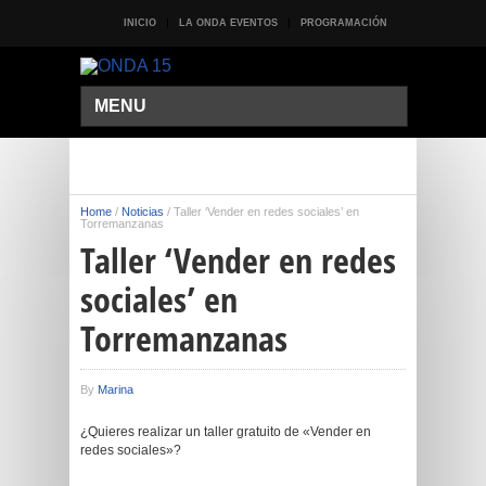
INICIO
LA ONDA EVENTOS
PROGRAMACIÓN
MENU
Home
/
Noticias
/
Taller ‘Vender en redes sociales’ en
Torremanzanas
Taller ‘Vender en redes
sociales’ en
Torremanzanas
By
Marina
¿Quieres realizar un taller gratuito de «Vender en
redes sociales»?