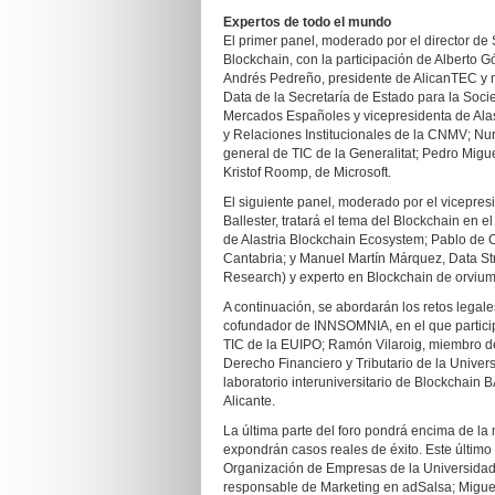
Expertos de todo el mundo
El primer panel, moderado por el director de
Blockchain, con la participación de Alberto 
Andrés Pedreño, presidente de AlicanTEC y mi
Data de la Secretaría de Estado para la Soci
Mercados Españoles y vicepresidenta de Alas
y Relaciones Institucionales de la CNMV; Nuri
general de TIC de la Generalitat; Pedro Migu
Kristof Roomp, de Microsoft.
El siguiente panel, moderado por el vicepres
Ballester, tratará el tema del Blockchain en el
de Alastria Blockchain Ecosystem; Pablo de 
Cantabria; y Manuel Martín Márquez, Data S
Research) y experto en Blockchain de orvium
A continuación, se abordarán los retos lega
cofundador de INNSOMNIA, en el que particip
TIC de la EUIPO; Ramón Vilaroig, miembro del
Derecho Financiero y Tributario de la Univers
laboratorio interuniversitario de Blockchain
Alicante.
La última parte del foro pondrá encima de la
expondrán casos reales de éxito. Este últim
Organización de Empresas de la Universidad
responsable de Marketing en adSalsa; Miguel 