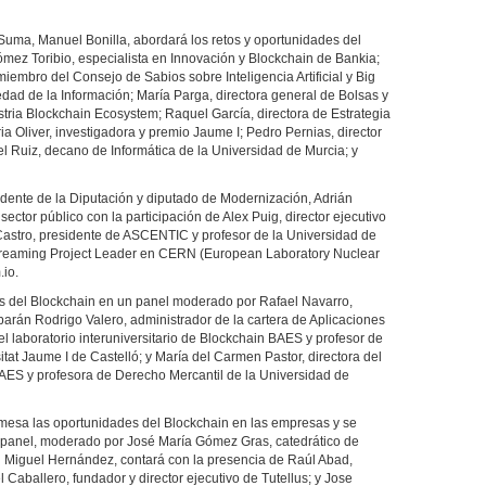
 Suma, Manuel Bonilla, abordará los retos y oportunidades del
Gómez Toribio, especialista en Innovación y Blockchain de Bankia;
embro del Consejo de Sabios sobre Inteligencia Artificial y Big
edad de la Información; María Parga, directora general de Bolsas y
tria Blockchain Ecosystem; Raquel García, directora de Estrategia
a Oliver, investigadora y premio Jaume I; Pedro Pernias, director
el Ruiz, decano de Informática de la Universidad de Murcia; y
idente de la Diputación y diputado de Modernización, Adrián
 sector público con la participación de Alex Puig, director ejecutivo
Castro, presidente de ASCENTIC y profesor de la Universidad de
treaming Project Leader en CERN (European Laboratory Nuclear
.io.
les del Blockchain en un panel moderado por Rafael Navarro,
arán Rodrigo Valero, administrador de la cartera de Aplicaciones
 laboratorio interuniversitario de Blockchain BAES y profesor de
itat Jaume I de Castelló; y María del Carmen Pastor, directora del
 BAES y profesora de Derecho Mercantil de la Universidad de
 mesa las oportunidades del Blockchain en las empresas y se
o panel, moderado por José María Gómez Gras, catedrático de
 Miguel Hernández, contará con la presencia de Raúl Abad,
Caballero, fundador y director ejecutivo de Tutellus; y Jose