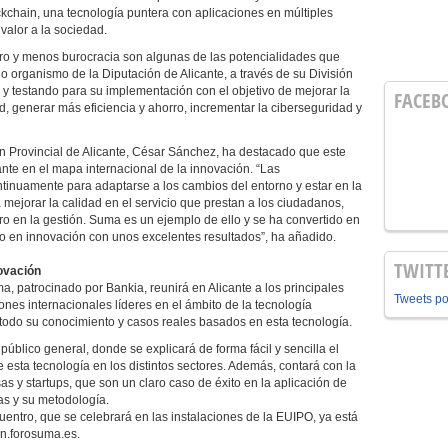
kchain, una tecnología puntera con aplicaciones en múltiples
valor a la sociedad.
ro y menos burocracia son algunas de las potencialidades que
pio organismo de la Diputación de Alicante, a través de su División
 testando para su implementación con el objetivo de mejorar la
FACEB
ad, generar más eficiencia y ahorro, incrementar la ciberseguridad y
ión Provincial de Alicante, César Sánchez, ha destacado que este
ante en el mapa internacional de la innovación. “Las
tinuamente para adaptarse a los cambios del entorno y estar en la
mejorar la calidad en el servicio que prestan a los ciudadanos,
o en la gestión. Suma es un ejemplo de ello y se ha convertido en
ro en innovación con unos excelentes resultados”, ha añadido.
TWITT
novación
, patrocinado por Bankia, reunirá en Alicante a los principales
Tweets p
ones internacionales líderes en el ámbito de la tecnología
odo su conocimiento y casos reales basados en esta tecnología.
l público general, donde se explicará de forma fácil y sencilla el
 esta tecnología en los distintos sectores. Además, contará con la
s y startups, que son un claro caso de éxito en la aplicación de
as y su metodología.
cuentro, que se celebrará en las instalaciones de la EUIPO, ya está
in.forosuma.es.