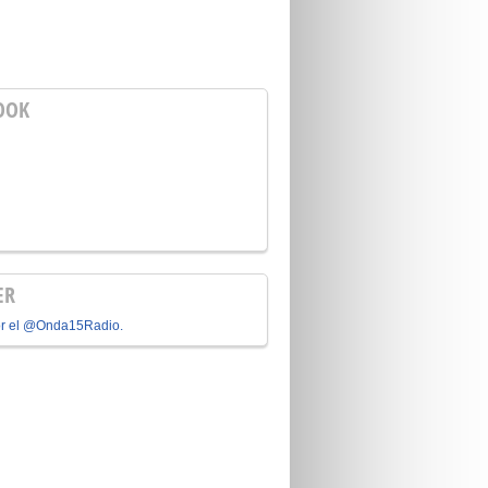
OOK
ER
or el @Onda15Radio.