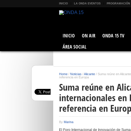
INICIO
LA ONDA EVENTOS
PROGRAMACIÓN
INICIO
ON AIR
ONDA 15 TV
ÁREA SOCIAL
Home
/
Noticias
/
Alicante
/
Suma reúne en Alicante
referencia en Europa
Suma reúne en Alic
internacionales en 
referencia en Euro
By
Marina
El Foro Internacional de Innovación de Suma