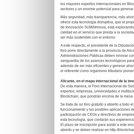
los mayores expertos internacionales en Bloc
sectores y un enorme potencial para generar 
Más seguridad, más transparencia, más ahor
ofrece esta tecnología disruptiva, que el pro
de Innovación SUMAInnova, está explorando y
calidad en el servicio que presta a la socied
ser más sostenible con el entorno.
A este respecto, el presidente de la Diputac
foro pone directamente a la provincia de Alic
Administraciones Públicas deben innovar con
vanguardia de los avances tecnológicos para 
además de ser más eficientes y generar ahorr
el referente como organismo tributario pione
Alicante, en el mapa internacional de la in
De esta manera, el Foro Internacional de Suma
expertos, empresas, universidades e instituci
Blockchain, que pondrán encima de la mesa t
Se trata de un foro gratuito y abierto a todo e
funcionamiento y las posibles aplicaciones de
participación de CEOs y directivos de empresa
esta tecnología, que contarán sus experienci
El plazo de inscripción para asistir a este en
abierto y se deben realizar en http://blockcha