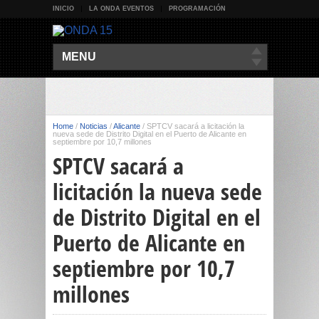
INICIO
LA ONDA EVENTOS
PROGRAMACIÓN
MENU
Home
/
Noticias
/
Alicante
/
SPTCV sacará a licitación la
nueva sede de Distrito Digital en el Puerto de Alicante en
septiembre por 10,7 millones
SPTCV sacará a
licitación la nueva sede
de Distrito Digital en el
Puerto de Alicante en
septiembre por 10,7
millones