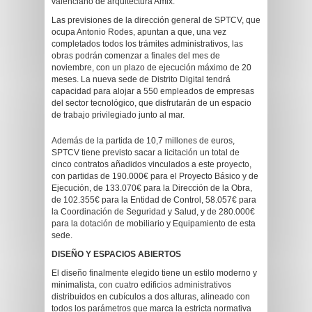
valenciano de arquitectura Amix.
Las previsiones de la dirección general de SPTCV, que
ocupa Antonio Rodes, apuntan a que, una vez
completados todos los trámites administrativos, las
obras podrán comenzar a finales del mes de
noviembre, con un plazo de ejecución máximo de 20
meses. La nueva sede de Distrito Digital tendrá
capacidad para alojar a 550 empleados de empresas
del sector tecnológico, que disfrutarán de un espacio
de trabajo privilegiado junto al mar.
Además de la partida de 10,7 millones de euros,
SPTCV tiene previsto sacar a licitación un total de
cinco contratos añadidos vinculados a este proyecto,
con partidas de 190.000€ para el Proyecto Básico y de
Ejecución, de 133.070€ para la Dirección de la Obra,
de 102.355€ para la Entidad de Control, 58.057€ para
la Coordinación de Seguridad y Salud, y de 280.000€
para la dotación de mobiliario y Equipamiento de esta
sede.
DISEÑO Y ESPACIOS ABIERTOS
El diseño finalmente elegido tiene un estilo moderno y
minimalista, con cuatro edificios administrativos
distribuidos en cubículos a dos alturas, alineado con
todos los parámetros que marca la estricta normativa