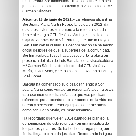
La superiora Sor Inmaculada Tuset descubre la placa
junto con el alcalde Luis Barcala y la vicealcaldesa Mª
Carmen Sánchez
Alicante, 18 de junio de 2021.
– La religiosa alicantina
Sor Juana María Martín Rubio, fallecida en 2012, da
desde este viernes su nombre a la rotonda situada
frente al colegio CEU-Jesús y María, en la calle de la
Caja de Ahorros de la Vía Parque, que une la Playa de
San Juan con la ciudad. La denominación se ha hecho
oficial después de que la superiora de la comunidad,
Sor Inmaculada Tuset, haya descubierto la placa en
presencia del alcalde Luis Barcala, de la vicealcaldesa
Mª Carmen Sánchez, del director del CEU-Jesús y
María, Javier Soler, y de los concejales Antonio Peral y
José Bonet.
Barcala ha comenzado su glosa definiendo a Sor
Juana María como «una gran persona. Al aludir a estos
«duros» momentos ha señalado que «se precisan
referentes para recordar que ser buenos en la vida, es
bueno y necesario. Tener ejemplos de gente buena,
como sor Juana María, es imprescindible».
Ha recordado que fue en 2014 cuando se planteó la
denominación de esta rotonda, «en una iniciativa de
los padres y madres. Se ha hecho de rogar pero, por
fin, ha llegado con toda justicia». Recordando la figura