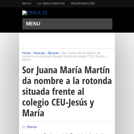
INICIO
LA ONDA EVENTOS
PROGRAMACIÓN
MENU
Home
/
Noticias
/
Alicante
/
Sor Juana María Martín da
nombre a la rotonda situada frente al colegio CEU-Jesús y
María
Sor Juana María Martín
da nombre a la rotonda
situada frente al
colegio CEU-Jesús y
María
By
Marina