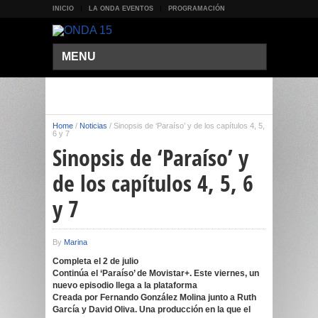
INICIO
LA ONDA EVENTOS
PROGRAMACIÓN
MENU
Home
/
Noticias
/
Sinopsis de ‘Paraíso’ y de los capítulos 4, 5,
6 y 7
Sinopsis de ‘Paraíso’ y
de los capítulos 4, 5, 6
y 7
By
Marina
Completa el 2 de julio
Continúa el ‘Paraíso’ de Movistar+. Este viernes, un
nuevo episodio llega a la plataforma
Creada por Fernando González Molina junto a Ruth
García y David Oliva. Una producción en la que el