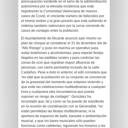
preocupación existente en el seno de la administración
autonómica por la elevada incidencia que está
registrando la Comunidad Valenciana de nuevos
casos de Covid, el creciente número de fallecidos por
el mismo motivo y la gran presión que está sufriendo el
sistema sanitario valenciano por la curva creciente de
casos de contagio entre la población.
El Ayuntamiento de Alicante anunció ayer mismo un
plan de choque al considerar el 31 de diciembre día de
“Alto Riesgo” y puso en marcha un operativo para
evitar botellones y alcoholemias, para impedir fiestas
ilegales en las partidas rurales y para controlar las
zonas de ocio que registran mayor afluencia de
personas, con cierre perimetral incluido de la calle
Castaños. Pese a todo lo anterior, el edil considera que
“es vital que la población en su conjunto se conciencie
de la gravedad del momento que estamos viviendo y
que evite las celebraciones multitudinarias a cualquier
hora y cualquiera otra circunstancia que pueda
suponer un riesgo de contagio”. González ha
recordado que, tal y como se ha puesto de manifiesto
en la reunión de coordinación con la Generalitat, “no
están permitidas las fiestas multitudinarias, ni la
apertura de espacios de baile, karaoke o ambientación
musical, y que los bares musicales sólo pueden
funcionar como cafeterías, siguiendo los horarios y las