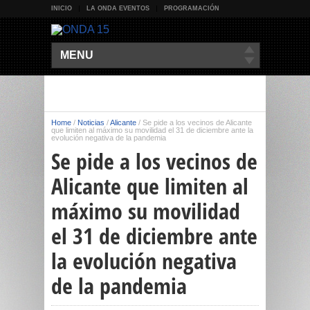
INICIO
LA ONDA EVENTOS
PROGRAMACIÓN
MENU
Home
/
Noticias
/
Alicante
/
Se pide a los vecinos de Alicante
que limiten al máximo su movilidad el 31 de diciembre ante la
evolución negativa de la pandemia
Se pide a los vecinos de
Alicante que limiten al
máximo su movilidad
el 31 de diciembre ante
la evolución negativa
de la pandemia