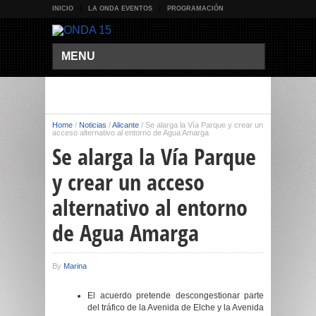
INICIO
LA ONDA EVENTOS
PROGRAMACIÓN
MENU
Home
/
Noticias
/
Alicante
/
Se alarga la Vía Parque y crear un
acceso alternativo al entorno de Agua Amarga
Se alarga la Vía Parque
y crear un acceso
alternativo al entorno
de Agua Amarga
By
Marina
El acuerdo pretende descongestionar parte
del tráfico de la Avenida de Elche y la Avenida