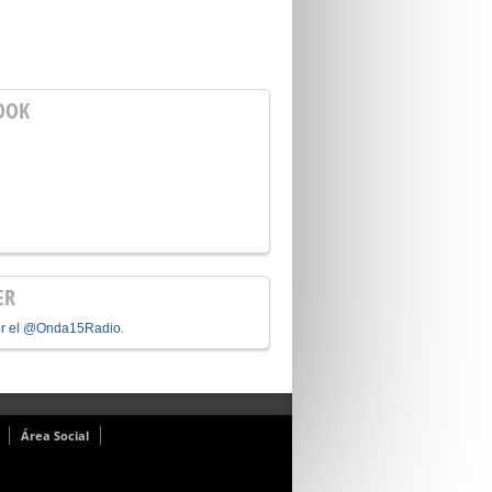
OOK
ER
or el @Onda15Radio.
Área Social