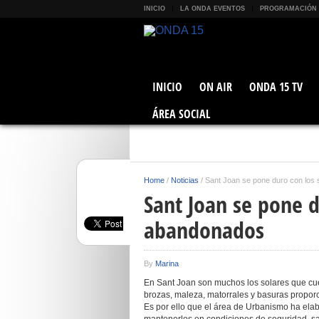
INICIO
LA ONDA EVENTOS
PROGRAMACIÓN
INICIO
ON AIR
ONDA 15 TV
ÁREA SOCIAL
Home
/
Noticias
/
Sant Joan se pone duro con los
Sant Joan se pone d
abandonados
By
Marina
En Sant Joan son muchos los solares que cu
brozas, maleza, matorrales y basuras propor
Es por ello que el área de Urbanismo ha ela