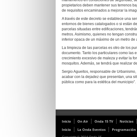
mantenerlos en condiciones de seguridad, salu
propietarios deben mantener sus terrenos b
de requisitos encaminados a mejorar la image
A través de este decreto se establece una seri
entornos de bienes catalogados o si están des
parcelas situadas entre edificaciones, tendr
metros. Asimismo, quienes no tengan construc
inferior opaca de un máximo de un metro de a
La limpieza de las parcelas es otro de los pu
documento. Tanto los particulares como las 
crecimiento excesivo de maleza y evitar la fo
mosquitos. Además, se tendrá que realizar de
Sergio Agueitos, responsable de Urbanismo, e
acabar con la dejadez que presentan, una sit
pública como para la estética del municipio”.
Inicio
On Air
Onda 15 TV
Noticias
Inicio
La Onda Eventos
Programación