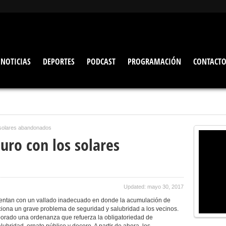
NOTICIAS
DEPORTES
PODCAST
PROGRAMACIÓN
CONTACT
 solares abandonados
uro con los solares
Updated: mayo 30, 2017
entan con un vallado inadecuado en donde la acumulación de
ciona un grave problema de seguridad y salubridad a los vecinos.
borado una ordenanza que refuerza la obligatoriedad de