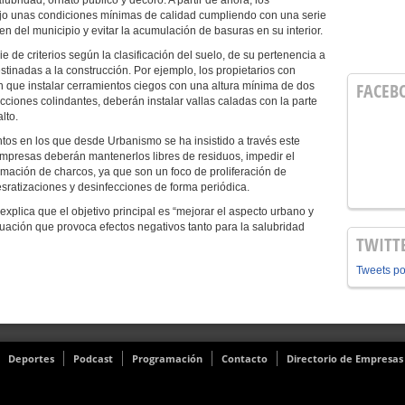
bridad, ornato público y decoro. A partir de ahora, los
ajo unas condiciones mínimas de calidad cumpliendo con una serie
n del municipio y evitar la acumulación de basuras en su interior.
e de criterios según la clasificación del suelo, de su pertenencia a
tinadas a la construcción. Por ejemplo, los propietarios con
FACEB
án que instalar cerramientos ciegos con una altura mínima de dos
ciones colindantes, deberán instalar vallas caladas con la parte
lto.
ntos en los que desde Urbanismo se ha insistido a través este
empresas deberán mantenerlos libres de residuos, impedir el
rmación de charcos, ya que son un foco de proliferación de
sratizaciones y desinfecciones de forma periódica.
xplica que el objetivo principal es “mejorar el aspecto urbano y
uación que provoca efectos negativos tanto para la salubridad
TWITT
Tweets p
Deportes
Podcast
Programación
Contacto
Directorio de Empresas