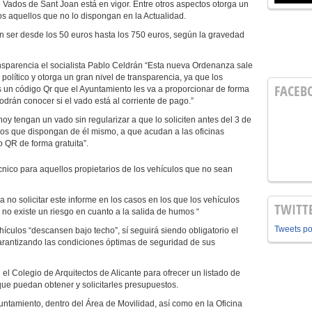
Vados de Sant Joan está en vigor. Entre otros aspectos otorga un
os aquellos que no lo dispongan en la Actualidad.
n ser desde los 50 euros hasta los 750 euros, según la gravedad
nsparencia el socialista Pablo Celdrán “Esta nueva Ordenanza sale
político y otorga un gran nivel de transparencia, ya que los
FACEB
s un código Qr que el Ayuntamiento les va a proporcionar de forma
odrán conocer si el vado está al corriente de pago.”
oy tengan un vado sin regularizar a que lo soliciten antes del 3 de
los que dispongan de él mismo, a que acudan a las oficinas
o QR de forma gratuita”.
nico para aquellos propietarios de los vehículos que no sean
o solicitar este informe en los casos en los que los vehículos
TWITT
 no existe un riesgo en cuanto a la salida de humos “
Tweets p
hículos “descansen bajo techo”, sí seguirá siendo obligatorio el
garantizando las condiciones óptimas de seguridad de sus
el Colegio de Arquitectos de Alicante para ofrecer un listado de
 que puedan obtener y solicitarles presupuestos.
yuntamiento, dentro del Área de Movilidad, así como en la Oficina