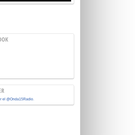
OOK
ER
or el @Onda15Radio.