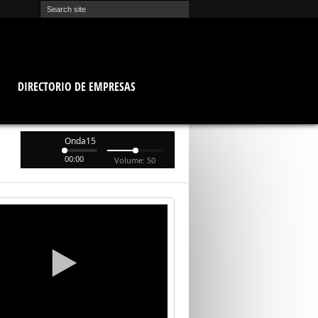
O
DIRECTORIO DE EMPRESAS
Onda15
00:00
Volume: 50