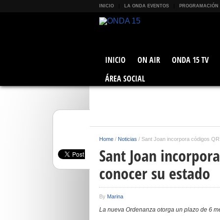
INICIO
LA ONDA EVENTOS
PROGRAMACIÓN
INICIO
ON AIR
ONDA 15 TV
ÁREA SOCIAL
Home
/
Noticias
/
Sant Joan incorpora códigos QR
Sant Joan incorpora
conocer su estado
By
Marina
La nueva Ordenanza otorga un plazo de 6 mes