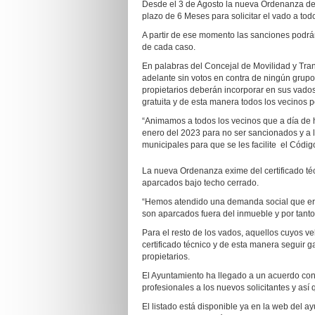
Desde el 3 de Agosto la nueva Ordenanza de 
plazo de 6 Meses para solicitar el vado a tod
A partir de ese momento las sanciones podrá
de cada caso.
En palabras del Concejal de Movilidad y Tra
adelante sin votos en contra de ningún grupo 
propietarios deberán incorporar en sus vado
gratuita y de esta manera todos los vecinos p
“Animamos a todos los vecinos que a día de h
enero del 2023 para no ser sancionados y a 
municipales para que se les facilite el Códig
La nueva Ordenanza exime del certificado téc
aparcados bajo techo cerrado.
“Hemos atendido una demanda social que era n
son aparcados fuera del inmueble y por tanto
Para el resto de los vados, aquellos cuyos ve
certificado técnico y de esta manera seguir 
propietarios.
El Ayuntamiento ha llegado a un acuerdo con 
profesionales a los nuevos solicitantes y así
El listado está disponible ya en la web del a