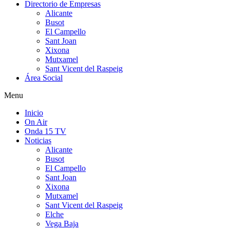
Directorio de Empresas
Alicante
Busot
El Campello
Sant Joan
Xixona
Mutxamel
Sant Vicent del Raspeig
Área Social
Menu
Inicio
On Air
Onda 15 TV
Noticias
Alicante
Busot
El Campello
Sant Joan
Xixona
Mutxamel
Sant Vicent del Raspeig
Elche
Vega Baja