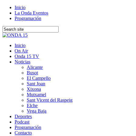
Inicio
La Onda Eventos
Programación
Inicio
On Air
Onda 15 TV
Noticias
Alicante
Busot
El Campello
Sant Joan
Xixona
Mutxamel
Sant Vicent del Raspeig
Elche
Vega Baja
Deportes
Podcast
Programación
Contacto