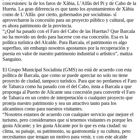
concesiones: la de los faros de Xàbia, L’Alfàs del Pi y de Cabo de la
Huerta. La gran diferencia es que tanto los ayuntamientos de Xàbia
como de L’Alfàs -por cierto, gobernados por socialistas- sí
aprovecharon la concesión para un proyecto público y cultural, que
es ahora patrimonio de la provincia.
“¿Qué ha pasado con el Faro del Cabo de las Huertas? Que Barcala
no ha movido un dedo para hacerse con esa concesión. Esa es la
política turística del Alcalde. Para Barcala, el patrimonio es algo
superfluo, sin embargo nosotros apostamos por la recuperación y
puesta en valor de nuestro patrimonio industrial o artístico”, matiza
Sanguino.
El Grupo Municipal Socialista (GMS) no está de acuerdo con esta
política de Barcala, que como se puede apreciar no solo no tiene
proyecto de ciudad, tampoco turístico. Para que no perdamos el Faro
de Tabarca como ha pasado con el del Cabo, insta a Barcala a que
proponga al Puerto de Alicante una concesión para convertir el Faro
de Tabarca en un centro de interpretación o cualquier proyecto que
proteja nuestro patrimonio y sea un atractivo tanto para los
alicantinos como para nuestros visitantes.
“Nosotros estamos de acuerdo con cualquier servicio que mejore el
turismo, pero consideramos que si tenemos visitantes es porque les
gusta Alicante; y les gusta Alicante por lo que es esta ciudad: su
clima, su paisaje, su patrimonio, su gastronomía y su cultura, pero
necesitamos que tengan un motivo para venir, y con este alcalde