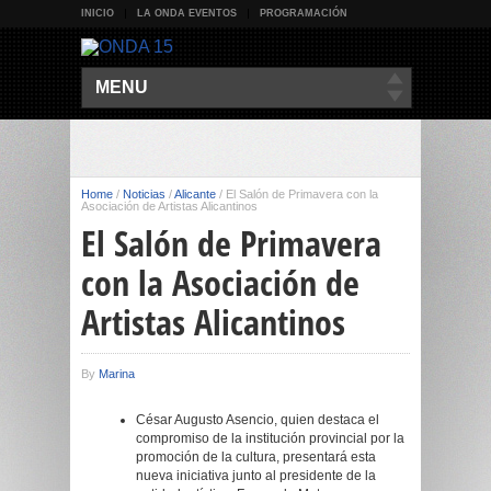
INICIO
LA ONDA EVENTOS
PROGRAMACIÓN
MENU
Home
/
Noticias
/
Alicante
/
El Salón de Primavera con la
Asociación de Artistas Alicantinos
El Salón de Primavera
con la Asociación de
Artistas Alicantinos
By
Marina
César Augusto Asencio, quien destaca el
compromiso de la institución provincial por la
promoción de la cultura, presentará esta
nueva iniciativa junto al presidente de la