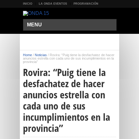
INICIO
LA ONDA EVENTOS
PROGRAMACIÓN
MENU
Home
/
Noticias
/
Rovira: “Puig tiene la desfachatez de hacer
anuncios estrella con cada uno de sus incumplimientos en la
provincia”
Rovira: “Puig tiene la
desfachatez de hacer
anuncios estrella con
cada uno de sus
incumplimientos en la
provincia”