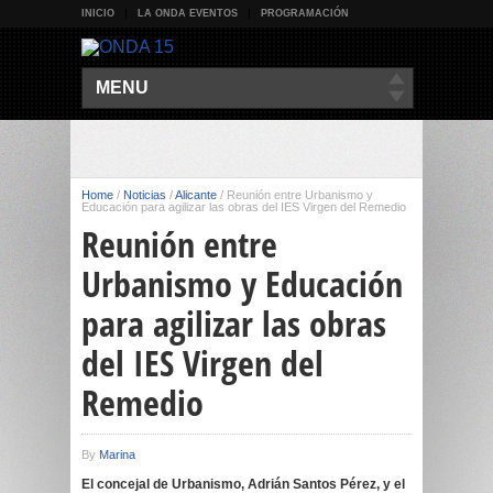
INICIO
LA ONDA EVENTOS
PROGRAMACIÓN
MENU
Home
/
Noticias
/
Alicante
/
Reunión entre Urbanismo y
Educación para agilizar las obras del IES Virgen del Remedio
Reunión entre
Urbanismo y Educación
para agilizar las obras
del IES Virgen del
Remedio
By
Marina
El concejal de Urbanismo, Adrián Santos Pérez, y el