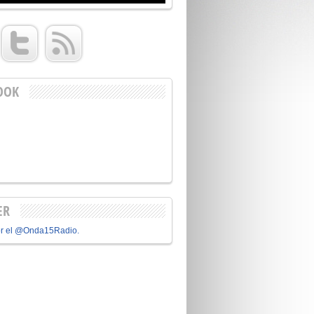
OOK
ER
or el @Onda15Radio.