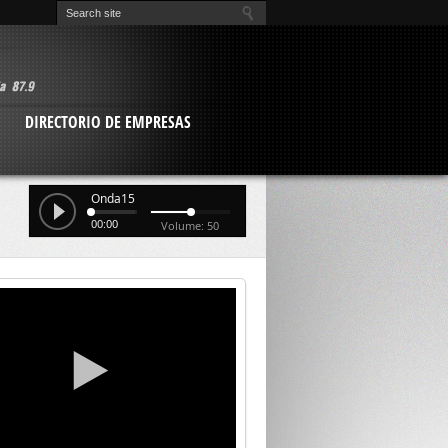
O
DIRECTORIO DE EMPRESAS
Onda15
00:00
Volume: 50