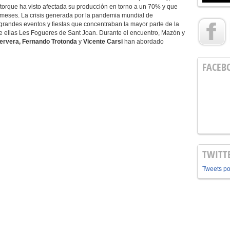
ectorque ha visto afectada su producción en torno a un 70% y que
 meses. La crisis generada por la pandemia mundial de
grandes eventos y fiestas que concentraban la mayor parte de la
re ellas Les Fogueres de Sant Joan. Durante el encuentro, Mazón y
Cervera, Fernando Trotonda
y
Vicente Carsi
han abordado
FACEB
TWITT
Tweets p