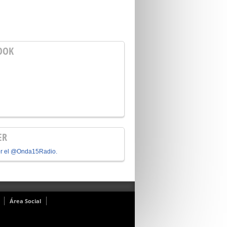
OOK
ER
or el @Onda15Radio.
Área Social