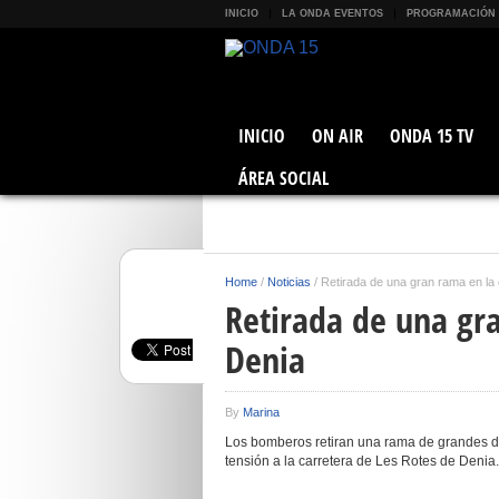
INICIO
LA ONDA EVENTOS
PROGRAMACIÓN
INICIO
ON AIR
ONDA 15 TV
ÁREA SOCIAL
Home
/
Noticias
/
Retirada de una gran rama en la 
Retirada de una gr
Denia
By
Marina
Los bomberos retiran una rama de grandes di
tensión a la carretera de Les Rotes de Denia