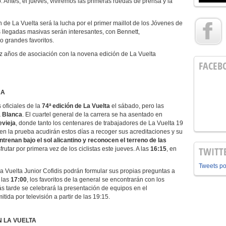
. Antes, el jueves, viviremos las primeras ruedas de prensa y la
n de La Vuelta será la lucha por el primer maillot de los Jóvenes de
as llegadas masivas serán interesantes, con Bennett,
 grandes favoritos.
ez años de asociación con la novena edición de La Vuelta
FACEB
CA
oficiales de la
74ª edición de La Vuelta
el sábado, pero las
 Blanca
. El cuartel general de la carrera se ha asentado en
evieja
, donde tanto los centenares de trabajadores de La Vuelta 19
n la prueba acudirán estos días a recoger sus acreditaciones y su
trenan bajo el sol alicantino y reconocen el terreno de las
TWITT
rutar por primera vez de los ciclistas este jueves. A las
16:15
, en
Tweets p
 La Vuelta Junior
Cofidis
podrán formular sus propias preguntas a
a las
17:00
, los favoritos de la general se encontrarán con los
ás tarde se celebrará la presentación de equipos en el
itida por televisión a partir de las 19:15.
N LA VUELTA