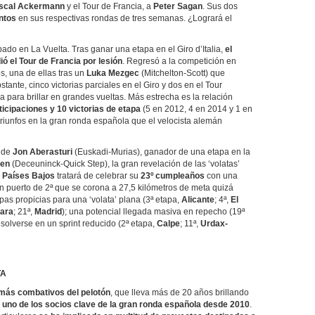
scal Ackermann
y el Tour de Francia, a
Peter Sagan
. Sus dos
untos
en sus respectivas rondas de tres semanas. ¿Logrará el
ado en La Vuelta. Tras ganar una etapa en el Giro d’Italia,
el
 el Tour de Francia por lesión
. Regresó a la competición en
, una de ellas tras un
Luka Mezgec
(Mitchelton-Scott) que
stante, cinco victorias parciales en el Giro y dos en el Tour
a para brillar en grandes vueltas. Más estrecha es la relación
ticipaciones y 10 victorias de etapa
(5 en 2012, 4 en 2014 y 1 en
riunfos en la gran ronda española que el velocista alemán
r de
Jon Aberasturi
(Euskadi-Murias), ganador de una etapa en la
sen
(Deceuninck-Quick Step), la gran revelación de las ‘volatas’
 Países Bajos
tratará de celebrar su
23º cumpleaños
con una
n puerto de 2ª que se corona a 27,5 kilómetros de meta quizá
apas propicias para una ‘volata’ plana (3ª etapa,
Alicante
; 4ª,
El
jara
; 21ª,
Madrid
); una potencial llegada masiva en repecho (19ª
esolverse en un sprint reducido (2ª etapa,
Calpe
; 11ª,
Urdax-
TA
 más combativos del pelotón
, que lleva más de 20 años brillando
 uno de los socios clave de la gran ronda española desde 2010
.