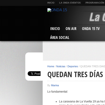
INICIO
LA ONDA EVENTOS
PROGRAMACIÓN
INICIO
ON AIR
ONDA 15 TV
ÁREA SOCIAL
Home
/
Noticias
/
Deportes
/
QUEDAN TRES DÍA
QUEDAN TRES DÍAS
By
Marina
Lo fundamental:
La caravana de La Vuelta 19 ya ha l