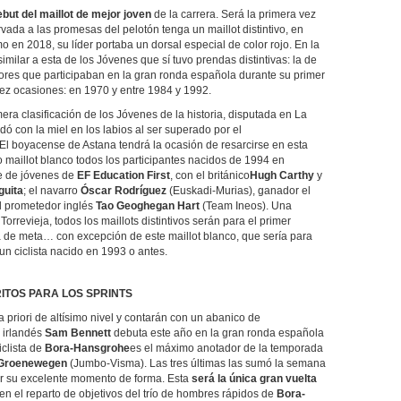
ebut del
maillot de mejor joven
de la carrera. Será la primera vez
rvada a las promesas del pelotón tenga un maillot distintivo, en
o en 2018, su líder portaba un dorsal especial de color rojo. En la
similar a esta de los Jóvenes que sí tuvo prendas distintivas: la de
ores que participaban en la gran ronda española durante su primer
ez ocasiones: en 1970 y entre 1984 y 1992.
era clasificación de los Jóvenes de la historia, disputada en La
ó con la miel en los labios al ser superado por el
El boyacense de Astana tendrá la ocasión de resarcirse en esta
o maillot blanco todos los participantes nacidos de 1994 en
ue de jóvenes de
EF
Education
First
, con el británico
Hugh
Carthy
y
guita
; el navarro
Óscar Rodríguez
(Euskadi-Murias), ganador el
el prometedor inglés
Tao
Geoghegan
Hart
(Team
Ineos
). Una
Torrevieja, todos los maillots distintivos serán para el primer
ea de meta… con excepción de este maillot blanco, que sería para
s un ciclista nacido en 1993 o antes.
RITOS PARA LOS SPRINTS
 priori de altísimo nivel y contarán con un abanico de
l irlandés
Sam Bennett
debuta este año en la gran ronda española
iclista de
Bora-Hansgrohe
es el máximo anotador de la temporada
n Groenewegen
(Jumbo-Visma). Las tres últimas las sumó la semana
r su excelente momento de forma. Esta
será la única gran vuelta
en el reparto de objetivos del trío de hombres rápidos de
Bora-