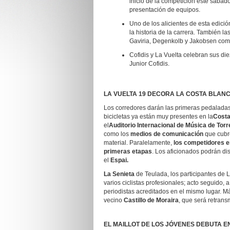
inicio de la competición este sábado
presentación de equipos.
Uno de los alicientes de esta edició
la historia de la carrera. También l
Gaviria, Degenkolb y Jakobsen como
Cofidis y La Vuelta celebran sus di
Junior Cofidis.
LA VUELTA 19 DECORA LA COSTA BLAN
Los corredores darán las primeras pedaladas 
bicicletas ya están muy presentes en la
Costa
el
Auditorio Internacional de Música de Torr
como los
medios de comunicación
que cubre
material. Paralelamente,
los competidores en
primeras etapas
. Los aficionados podrán disf
el
Espai.
La
Senieta
de
Teulada
, los participantes de
varios ciclistas profesionales; acto seguido, 
periodistas acreditados en el mismo lugar. M
vecino
Castillo de
Moraira
, que será retransm
EL MAILLOT DE LOS JÓVENES DEBUTA E