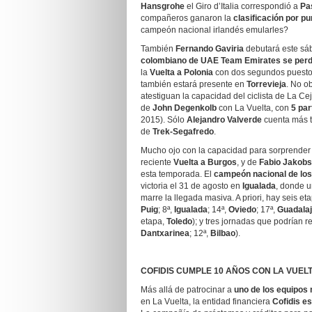
Hansgrohe
el Giro d’Italia correspondió a
Pa
compañeros ganaron la
clasificación por p
campeón nacional irlandés emularles?
También
Fernando Gaviria
debutará este sáb
colombiano de UAE Team Emirates se perdió
la
Vuelta a Polonia
con dos segundos puestos
también estará presente en
Torrevieja
. No ob
atestiguan la capacidad del ciclista de La Cej
de
John Degenkolb
con La Vuelta, con
5 par
2015). Sólo
Alejandro Valverde
cuenta más t
de
Trek-Segafredo
.
Mucho ojo con la capacidad para sorprende
reciente
Vuelta a Burgos
, y de
Fabio Jakob
esta temporada. El
campeón nacional de los
victoria el 31 de agosto en
Igualada
, donde u
marre la llegada masiva. A priori, hay seis et
Puig
; 8ª,
Igualada
; 14ª,
Oviedo
; 17ª,
Guadala
etapa,
Toledo
); y tres jornadas que podrían r
Dantxarinea
; 12ª,
Bilbao
).
COFIDIS CUMPLE 10 AÑOS CON LA VUEL
Más allá de patrocinar a
uno de los equipos
en La Vuelta, la entidad financiera
Cofidis
es