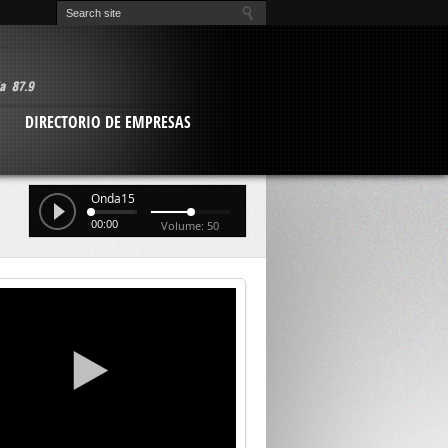
O
DIRECTORIO DE EMPRESAS
Onda15
00:00
Volume: 50