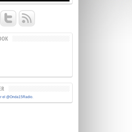
OOK
ER
or el @Onda15Radio.