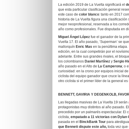
La edición 2019 de La Vuelta significará el
d
que esta particular clasificación general rese
este caso de
color blanco
: tanto en 2017 com
historia de La Vuelta figura una clasificación 
mejor neoprofesional, reservada a los corred
año como profesionales. Fue disputada en di
Miguel Ángel López
fue el ganador de la prim
Vuelta 17. El año pasado, ‘Superman’ se qued
mallorquín
Enric
Mas
en la penúltima etapa. 
edición, en la cual competirán por el novísim
adelante. Entre sus grandes rivales, el bloq
los colombianos
Daniel Martínez
y
Sergio Hi
año pasado en el Alto de
La
Camperona
; o 
curiosidad: en la crono por equipos inicial de 
ciclista del equipo ganador que cruce la lín
otro ciclista si el primer líder de la general e
BENNETT, GAVIRIA Y DEGENKOLB, FAVO
Las llegadas masivas de La Vuelta 19 serán a
protagonistas muy distintos al año pasado. E
precedido por un palmarés espectacular. El c
ciclista,
empatado a 11 victorias con Dyla
pasada en el
BinckBank
Tour
para atestigua
que Bennett dispute este año,
toda vez que 