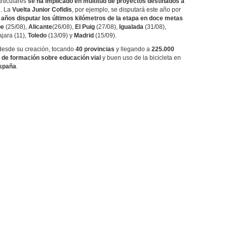
rticulares
se ha implicado en multitud de proyectos destinados a
s
. La
Vuelta Junior Cofidis
, por ejemplo, se disputará este año por
 años disputar los últimos kilómetros de la etapa en doce metas
pe
(25/08),
Alicante
(26/08),
El Puig
(27/08),
Igualada
(31/08),
jara (11),
Toledo
(13/09) y
Madrid
(15/09).
esde su creación, tocando
40 provincias
y llegando a
225.000
 de formación sobre educación vial
y buen uso de la bicicleta en
España
.