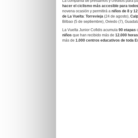
La compañía de préstamos y créditos para pa
hacer el ciclismo más accesible para todo
novena ocasión y permitirá a
niños de 8 y 12
de La Vuelta
:
Torrevieja
(24 de agosto),
Cal
Bilbao (5 de septiembre), Oviedo (7), Guadala
La Vuelta Junior
Cofidis
acumula
90 etapas
d
niños
que han recibido más de
12.000 horas
más de
1.000 centros educativos de toda 