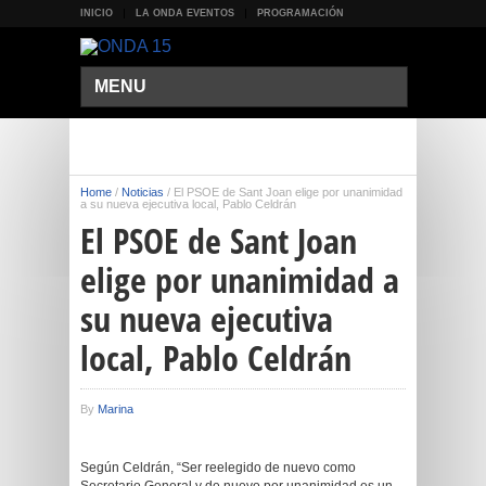
INICIO
LA ONDA EVENTOS
PROGRAMACIÓN
MENU
Home
/
Noticias
/
El PSOE de Sant Joan elige por unanimidad
a su nueva ejecutiva local, Pablo Celdrán
El PSOE de Sant Joan
elige por unanimidad a
su nueva ejecutiva
local, Pablo Celdrán
By
Marina
Según Celdrán, “Ser reelegido de nuevo como