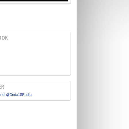
OOK
ER
or el @Onda15Radio.