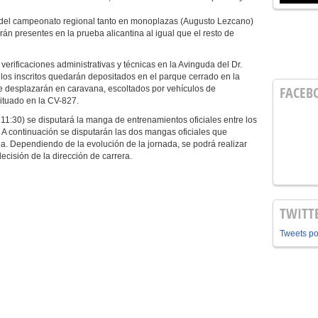
s del campeonato regional tanto en monoplazas (Augusto Lezcano)
n presentes en la prueba alicantina al igual que el resto de
erificaciones administrativas y técnicas en la Avinguda del Dr.
ulos inscritos quedarán depositados en el parque cerrado en la
FACEB
se desplazarán en caravana, escoltados por vehículos de
situado en la CV-827.
as 11:30) se disputará la manga de entrenamientos oficiales entre los
. A continuación se disputarán las dos mangas oficiales que
eba. Dependiendo de la evolución de la jornada, se podrá realizar
ecisión de la dirección de carrera.
TWITT
Tweets p