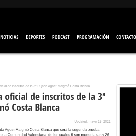
NOTICIAS
DEPORTES
PODCAST
PROGRAMACIÓN
CONTACT
oficial de inscritos de la 3ª Pujada Agost-Maigmó Costa Blanca
 oficial de inscritos de la 3ª
mó Costa Blanca
Updated: mayo 19, 2021
ujada Agost-Maigmó Costa Blanca que será la segunda prueba
e la Comunidad Valenciana, de los cuales 9 son monoplazas y 26