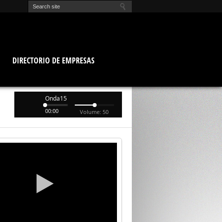
O
DIRECTORIO DE EMPRESAS
Onda15
00:00
Volume: 50