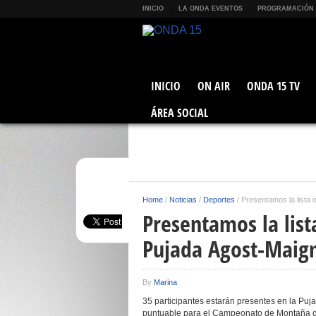
INICIO
LA ONDA EVENTOS
PROGRAMACIÓN
INICIO
ON AIR
ONDA 15 TV
ÁREA SOCIAL
Home
/
Noticias
/
Deportes
/
Presentamos la lista 
Presentamos la lista
Pujada Agost-Maig
By
Marina
35 participantes estarán presentes en la P
puntuable para el Campeonato de Montaña d