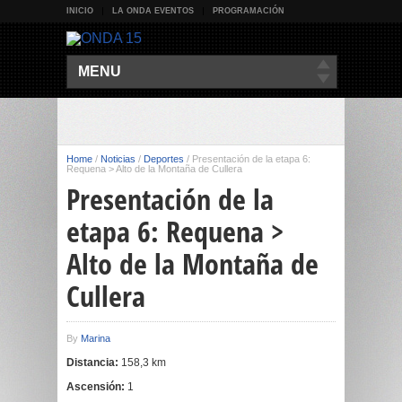
INICIO
LA ONDA EVENTOS
PROGRAMACIÓN
MENU
Home
/
Noticias
/
Deportes
/
Presentación de la etapa 6:
Requena > Alto de la Montaña de Cullera
Presentación de la
etapa 6: Requena >
Alto de la Montaña de
Cullera
By
Marina
Distancia:
158,3 km
Ascensión:
1