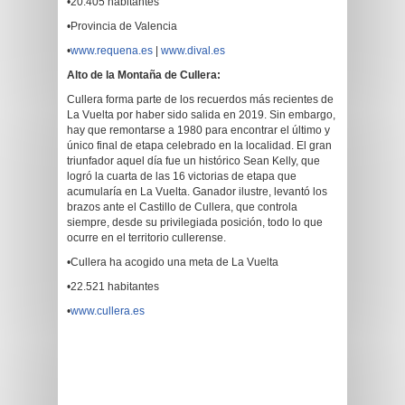
•20.405 habitantes
•Provincia de Valencia
•
www.requena.es
|
www.dival.es
Alto de la Montaña de Cullera:
Cullera forma parte de los recuerdos más recientes de
La Vuelta por haber sido salida en 2019. Sin embargo,
hay que remontarse a 1980 para encontrar el último y
único final de etapa celebrado en la localidad. El gran
triunfador aquel día fue un histórico Sean Kelly, que
logró la cuarta de las 16 victorias de etapa que
acumularía en La Vuelta. Ganador ilustre, levantó los
brazos ante el Castillo de Cullera, que controla
siempre, desde su privilegiada posición, todo lo que
ocurre en el territorio cullerense.
•Cullera ha acogido una meta de La Vuelta
•22.521 habitantes
•
www.cullera.es