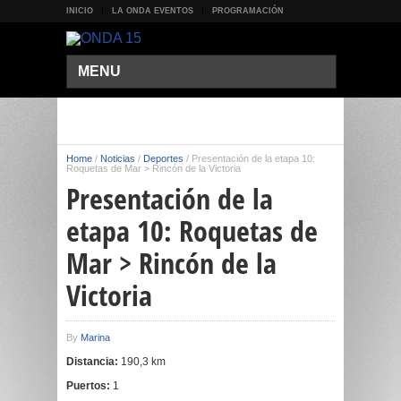
INICIO
LA ONDA EVENTOS
PROGRAMACIÓN
MENU
Home
/
Noticias
/
Deportes
/
Presentación de la etapa 10:
Roquetas de Mar > Rincón de la Victoria
Presentación de la
etapa 10: Roquetas de
Mar > Rincón de la
Victoria
By
Marina
Distancia:
190,3 km
Puertos:
1