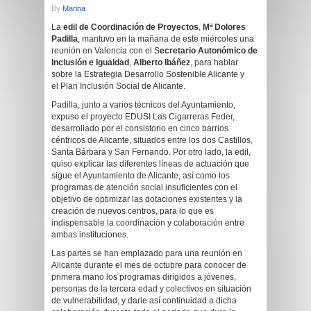
By
Marina
La
edil de Coordinación de Proyectos
,
Mª Dolores
Padilla
, mantuvo en la mañana de este miércoles una
reunión en Valencia con el S
ecretario Autonómico de
Inclusión e Igualdad
,
Alberto Ibáñez
, para hablar
sobre la Estrategia Desarrollo Sostenible Alicante y
el Plan Inclusión Social de Alicante.
Padilla, junto a varios técnicos del Ayuntamiento,
expuso el proyecto EDUSI Las Cigarreras Feder,
desarrollado por el consistorio en cinco barrios
céntricos de Alicante, situados entre los dos Castillos,
Santa Bárbara y San Fernando. Por otro lado, la edil,
quiso explicar las diferentes líneas de actuación que
sigue el Ayuntamiento de Alicante, así como los
programas de atención social insuficientes con el
objetivo de optimizar las dotaciones existentes y la
creación de nuevos centros, para lo que es
indispensable la coordinación y colaboración entre
ambas instituciones.
Las partes se han emplazado para una reunión en
Alicante durante el mes de octubre para conocer de
primera mano los programas dirigidos a jóvenes,
personas de la tercera edad y colectivos en situación
de vulnerabilidad, y darle así continuidad a dicha