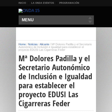
INICIO
LA ONDA EVENTOS
PROGRAMACIÓN
MENU
Home
/
Noticias
/
Alicante
/
Mª Dolores Padilla y el Secretario
Autonómico de Inclusión e Igualdad para establecer el
proyecto EDUSI Las Cigarreras Feder
Mª Dolores Padilla y el
Secretario Autonómico
de Inclusión e Igualdad
para establecer el
proyecto EDUSI Las
Cigarreras Feder