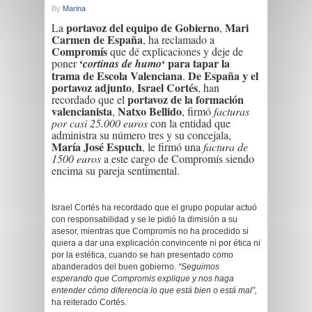
By
Marina
portavoz del equipo de Gobierno
Mari
La
,
Carmen de España
, ha reclamado a
Compromís
que dé explicaciones y deje de
‘
‘ para tapar la
poner
cortinas de humo
trama de Escola Valenciana
De España y el
.
portavoz adjunto
Israel Cortés
,
, han
portavoz de la formación
recordado que el
valencianista
Natxo Bellido
,
, firmó
facturas
por casi 25.000 euros
con la entidad que
administra su número tres y su concejala,
María José Espuch
, le firmó una
factura de
1500 euros
a este cargo de Compromís siendo
encima su pareja sentimental.
Israel Cortés ha recordado que el grupo popular actuó
con responsabilidad y se le pidió la dimisión a su
asesor, mientras que Compromís no ha procedido si
quiera a dar una explicación convincente ni por ética ni
por la estética, cuando se han presentado como
abanderados del buen gobierno.
“Seguimos
esperando que Compromis explique y nos haga
entender cómo diferencia lo que está bien o está mal”,
ha reiterado Cortés.