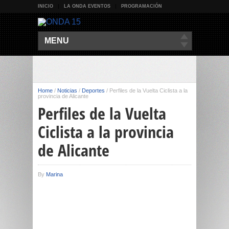
INICIO
LA ONDA EVENTOS
PROGRAMACIÓN
MENU
Home
/
Noticias
/
Deportes
/
Perfiles de la Vuelta Ciclista a la
provincia de Alicante
Perfiles de la Vuelta
Ciclista a la provincia
de Alicante
By
Marina