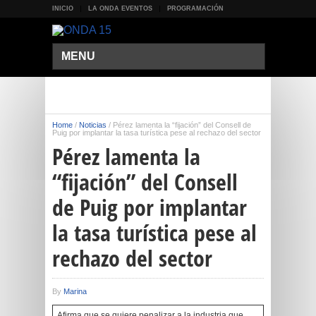
INICIO
LA ONDA EVENTOS
PROGRAMACIÓN
MENU
Home
/
Noticias
/
Pérez lamenta la “fijación” del Consell de
Puig por implantar la tasa turística pese al rechazo del sector
Pérez lamenta la
“fijación” del Consell
de Puig por implantar
la tasa turística pese al
rechazo del sector
By
Marina
Afirma que se quiere penalizar a la industria que