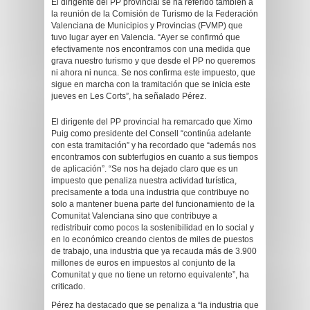
El dirigente del PP provincial se ha referido también a
la reunión de la Comisión de Turismo de la Federación
Valenciana de Municipios y Provincias (FVMP) que
tuvo lugar ayer en Valencia. “Ayer se confirmó que
efectivamente nos encontramos con una medida que
grava nuestro turismo y que desde el PP no queremos
ni ahora ni nunca. Se nos confirma este impuesto, que
sigue en marcha con la tramitación que se inicia este
jueves en Les Corts”, ha señalado Pérez.
El dirigente del PP provincial ha remarcado que Ximo
Puig como presidente del Consell “continúa adelante
con esta tramitación” y ha recordado que “además nos
encontramos con subterfugios en cuanto a sus tiempos
de aplicación”. “Se nos ha dejado claro que es un
impuesto que penaliza nuestra actividad turística,
precisamente a toda una industria que contribuye no
solo a mantener buena parte del funcionamiento de la
Comunitat Valenciana sino que contribuye a
redistribuir como pocos la sostenibilidad en lo social y
en lo económico creando cientos de miles de puestos
de trabajo, una industria que ya recauda más de 3.900
millones de euros en impuestos al conjunto de la
Comunitat y que no tiene un retorno equivalente”, ha
criticado.
Pérez ha destacado que se penaliza a “la industria que