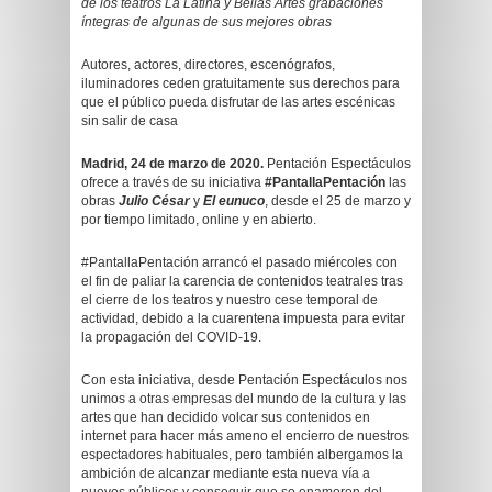
de los teatros La Latina y Bellas Artes grabaciones
íntegras de algunas de sus mejores obras
Autores, actores, directores, escenógrafos,
iluminadores ceden gratuitamente sus derechos para
que el público pueda disfrutar de las artes escénicas
sin salir de casa
Madrid, 24 de marzo de 2020.
Pentación Espectáculos
ofrece a través de su iniciativa
#PantallaPentación
las
obras
Julio César
y
El eunuco
, desde el 25 de marzo y
por tiempo limitado, online y en abierto.
#PantallaPentación arrancó el pasado miércoles con
el fin de paliar la carencia de contenidos teatrales tras
el cierre de los teatros y nuestro cese temporal de
actividad, debido a la cuarentena impuesta para evitar
la propagación del COVID-19.
Con esta iniciativa, desde Pentación Espectáculos nos
unimos a otras empresas del mundo de la cultura y las
artes que han decidido volcar sus contenidos en
internet para hacer más ameno el encierro de nuestros
espectadores habituales, pero también albergamos la
ambición de alcanzar mediante esta nueva vía a