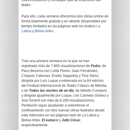
nuevos públicos y conseguir que se enamoren del
teatro.
Para ello, cada semana ofrecemos dos obras online de
forma totalmente gratuita y en abierto (disponibles por
tiempo limitado) en las páginas web los teatros
La
Latina
y
Bellas Artes
.
Tras una primera semana en la que se han
registrado más de 7.800 visualizaciones de
Fedra
, de
Paco Bezerra con Lolita Flores, Juan Fernández,
Críspulo Cabezas, Eneko Sagardoy y Tina Sáinz,
dirigida por Luis Luque y estrenada en la 64 edición
del Festival Internacional de Teatro Clásico de Mérida,
y de
Todas las noches de un día
, de Alberto Conejero
y dirigida igualmente por Luque, con Carmelo Gómez y
Ana Torrent con más de 8.200 visualizaciones,
Pentación sigue ayudando a sobrellevar el
confinamiento con dos nuevas obras teatrales desde
este miércoles en las páginas web de La Latina y
Bellas Artes:
El eunuco
y
Julio César
,
respectivamente.