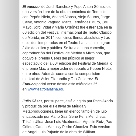
El eunuco
, de Jordi Sánchez y Pepe Anton Gómez es
una versión libre de la obra homónima de Terencio,
con Pepón Nieto, Anabel Alonso, Alejo Sauras, Jorge
Calvo, Antonio Pagudo, Marta Fernández Muro, Edu
Mayo, Jordi Vidal y María Ordóñez fue estrenada en la
60 edición del Festival Internacional de Teatro Clásico
de Mérida, en 2014, con cinco llenos absolutos y tras
esto, dos temporadas en el Teatro La Latina con gran
éxito de crítica y público. Se trata de una comedia,
coproducción del Festival de Mérida y Mixtolobo, que
obtuvo el premio Ceres del público al mejor
espectáculo de la 60ª edición del Festival de Mérida, o
el premio Max a mejor actor de reparto a Pepón Nieto,
entre otros. Además cuenta con la composición
musical de Asier Etxeandía y Tao Gutierrez.
El
Eunuco
podrá verse desde este miércoles 25
en
www.teatrolalatina.es
.
Julio César
, por su parte, está dirigida por Paco Azorín
y producida por el Festival de Mérida y
Metaproducciones, tiene un elenco también de lujo
encabezado por Mario Gas, Serio Peris Mencheta,
Tristán Ulloa, José Luis Alcobendas, Agustín Ruiz, Pau
Cólera, Carlos Martos y Pedro Chamizo. Esta versión
de Ángel-Luis Pujante de la obra de William