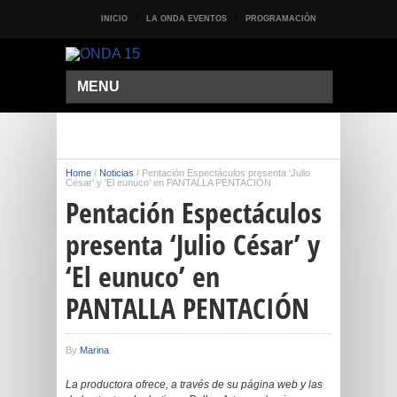
INICIO
LA ONDA EVENTOS
PROGRAMACIÓN
MENU
Home
/
Noticias
/
Pentación Espectáculos presenta ‘Julio
César’ y ‘El eunuco’ en PANTALLA PENTACIÓN
Pentación Espectáculos
presenta ‘Julio César’ y
‘El eunuco’ en
PANTALLA PENTACIÓN
By
Marina
La productora ofrece, a través de su página web y las