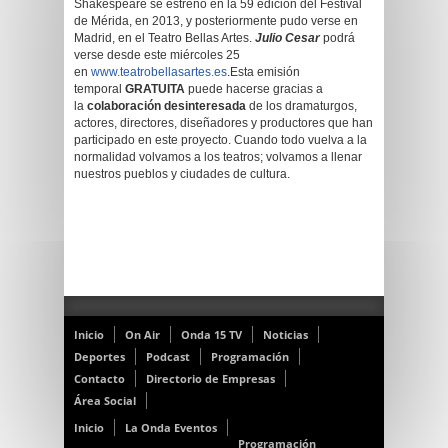
Shakespeare se estrenó en la 59 edición del Festival
de Mérida, en 2013, y posteriormente pudo verse en
Madrid, en el Teatro Bellas Artes.
Julio Cesar
podrá
verse desde este miércoles 25
en
www.teatrobellasartes.es
.Esta emisión
temporal
GRATUITA
puede hacerse gracias a
la
colaboración desinteresada
de los dramaturgos,
actores, directores, diseñadores y productores que han
participado en este proyecto. Cuando todo vuelva a la
normalidad volvamos a los teatros; volvamos a llenar
nuestros pueblos y ciudades de cultura.
Inicio
On Air
Onda 15 TV
Noticias
Deportes
Podcast
Programación
Contacto
Directorio de Empresas
Área Social
Inicio
La Onda Eventos
Programación