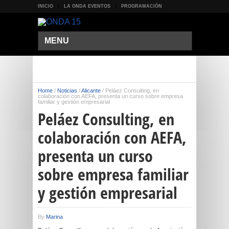
INICIO
LA ONDA EVENTOS
PROGRAMACIÓN
MENU
Home
/
Noticias
/
Alicante
/
Peláez Consulting, en
colaboración con AEFA, presenta un curso sobre empresa
familiar y gestión empresarial
Peláez Consulting, en
colaboración con AEFA,
presenta un curso
sobre empresa familiar
y gestión empresarial
By
Marina